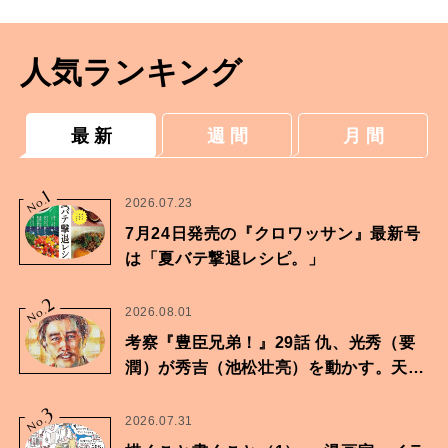
人気ランキング
最 新
週 間
月 間
1
No.
2026.07.23
7月24日発売の『クロワッサン』最新号
は「夏バテ撃退レシピ。」
2
No.
2026.08.01
考察『豊臣兄弟！』29話 仇、光秀（要
潤）が秀吉（池松壮亮）を動かす。天下
に向けた兄弟の分岐点。
3
No.
2026.07.31