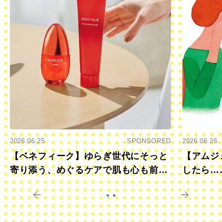
2026.06.25
SPONSORED
2026.06.26
【ベネフィーク】ゆらぎ世代にそっと
【アムジ
寄り添う、めぐるケアで肌も心も前向
したら…
きに
すか？