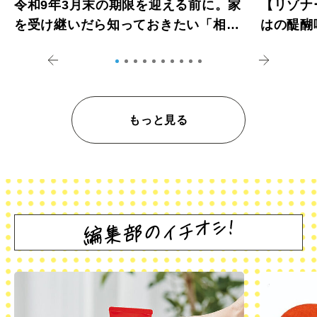
令和9年3月末の期限を迎える前に。家
【リゾナ
を受け継いだら知っておきたい「相続
はの醍醐
登記の義務化」
アペロ
もっと見る