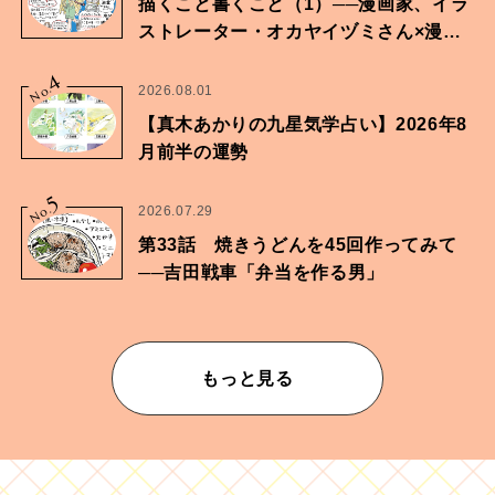
描くこと書くこと（1）──漫画家、イラ
ストレーター・オカヤイヅミさん×漫画
家・鶴谷香央理さん
4
No.
2026.08.01
【真木あかりの九星気学占い】2026年8
月前半の運勢
5
No.
2026.07.29
第33話 焼きうどんを45回作ってみて
──吉田戦車「弁当を作る男」
もっと見る