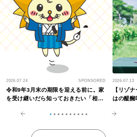
2026.07.24
SPONSORED
2026.07.13
令和9年3月末の期限を迎える前に。家
【リゾナ
を受け継いだら知っておきたい「相続
はの醍醐
登記の義務化」
アペロ