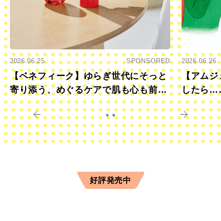
2026.06.25
SPONSORED
2026.06.26
【ベネフィーク】ゆらぎ世代にそっと
【アムジ
寄り添う、めぐるケアで肌も心も前向
したら…
きに
すか？
好評発売中