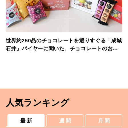
世界約250品のチョコレートを選りすぐる「成城
石井」バイヤーに聞いた、チョコレートのおす
すめペアリング
人気ランキング
最 新
週 間
月 間