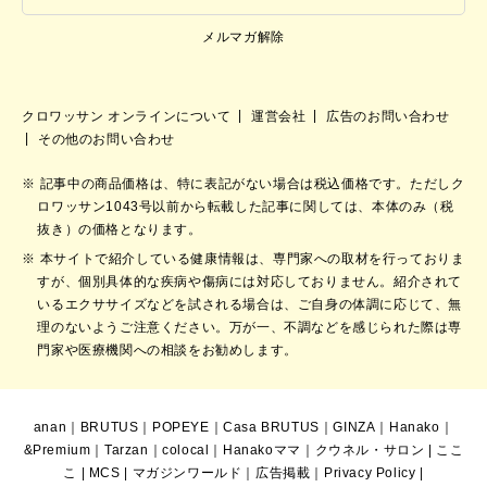
メルマガ解除
クロワッサン オンラインについて
運営会社
広告のお問い合わせ
その他のお問い合わせ
記事中の商品価格は、特に表記がない場合は税込価格です。ただしク
ロワッサン1043号以前から転載した記事に関しては、本体のみ（税
抜き）の価格となります。
本サイトで紹介している健康情報は、専門家への取材を行っておりま
すが、個別具体的な疾病や傷病には対応しておりません。紹介されて
いるエクササイズなどを試される場合は、ご自身の体調に応じて、無
理のないようご注意ください。万が一、不調などを感じられた際は専
門家や医療機関への相談をお勧めします。
anan
｜
BRUTUS
｜
POPEYE
｜
Casa BRUTUS
｜
GINZA
｜
Hanako
｜
&Premium
｜
Tarzan
｜
colocal
｜
Hanakoママ
｜
クウネル・サロン
|
ここ
こ
|
MCS
|
マガジンワールド
｜
広告掲載
｜
Privacy Policy
|