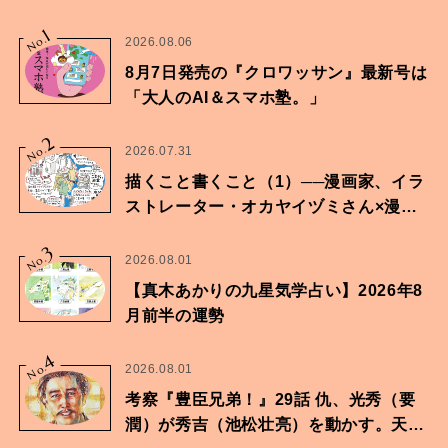
1
No.
2026.08.06
8月7日発売の『クロワッサン』最新号は
「大人のAI＆スマホ塾。」
2
No.
2026.07.31
描くこと書くこと（1）──漫画家、イラ
ストレーター・オカヤイヅミさん×漫画
家・鶴谷香央理さん
3
No.
2026.08.01
【真木あかりの九星気学占い】2026年8
月前半の運勢
4
No.
2026.08.01
考察『豊臣兄弟！』29話 仇、光秀（要
潤）が秀吉（池松壮亮）を動かす。天下