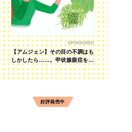
SPONSORED
【アムジェン】その目の不調はも
しかしたら……。甲状腺眼症を知
っていますか？
好評発売中