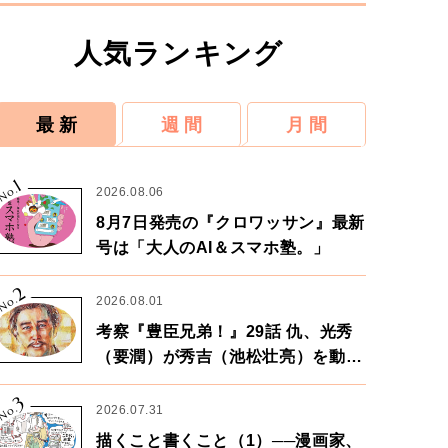
人気ランキング
最 新
週 間
月 間
1
No.
2026.08.06
8月7日発売の『クロワッサン』最新
号は「大人のAI＆スマホ塾。」
2
No.
2026.08.01
考察『豊臣兄弟！』29話 仇、光秀
（要潤）が秀吉（池松壮亮）を動か
す。天下に向けた兄弟の分岐点。
3
No.
2026.07.31
描くこと書くこと（1）──漫画家、