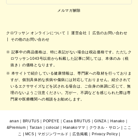
メルマガ解除
クロワッサン オンラインについて
運営会社
広告のお問い合わせ
その他のお問い合わせ
記事中の商品価格は、特に表記がない場合は税込価格です。ただしク
ロワッサン1043号以前から転載した記事に関しては、本体のみ（税
抜き）の価格となります。
本サイトで紹介している健康情報は、専門家への取材を行っておりま
すが、個別具体的な疾病や傷病には対応しておりません。紹介されて
いるエクササイズなどを試される場合は、ご自身の体調に応じて、無
理のないようご注意ください。万が一、不調などを感じられた際は専
門家や医療機関への相談をお勧めします。
anan
｜
BRUTUS
｜
POPEYE
｜
Casa BRUTUS
｜
GINZA
｜
Hanako
｜
&Premium
｜
Tarzan
｜
colocal
｜
Hanakoママ
｜
クウネル・サロン
|
ここ
こ
|
MCS
|
マガジンワールド
｜
広告掲載
｜
Privacy Policy
|