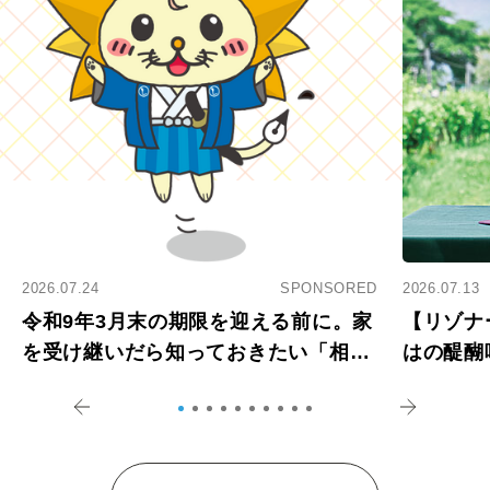
2026.07.24
SPONSORED
2026.07.13
令和9年3月末の期限を迎える前に。家
【リゾナ
を受け継いだら知っておきたい「相続
はの醍醐
登記の義務化」
アペロ