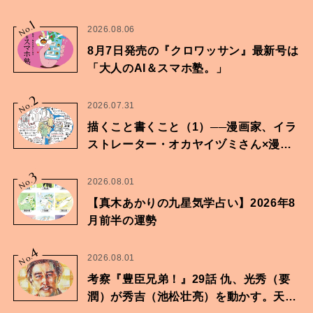
1
No.
2026.08.06
8月7日発売の『クロワッサン』最新号は
「大人のAI＆スマホ塾。」
2
No.
2026.07.31
描くこと書くこと（1）──漫画家、イラ
ストレーター・オカヤイヅミさん×漫画
家・鶴谷香央理さん
3
No.
2026.08.01
【真木あかりの九星気学占い】2026年8
月前半の運勢
4
No.
2026.08.01
考察『豊臣兄弟！』29話 仇、光秀（要
潤）が秀吉（池松壮亮）を動かす。天下