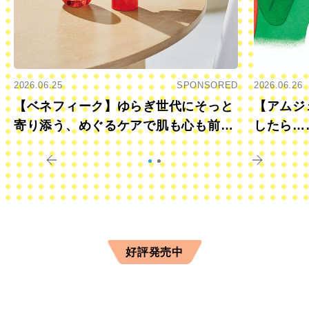
2026.06.25
SPONSORED
2026.06.26
【ベネフィーク】ゆらぎ世代にそっと
【アムジ
寄り添う、めぐるケアで肌も心も前向
したら…
きに
すか？
好評発売中