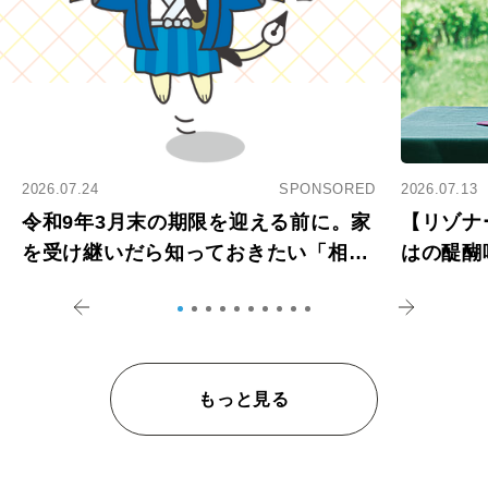
2026.07.24
SPONSORED
2026.07.13
令和9年3月末の期限を迎える前に。家
【リゾナ
を受け継いだら知っておきたい「相続
はの醍醐
登記の義務化」
アペロ
もっと見る