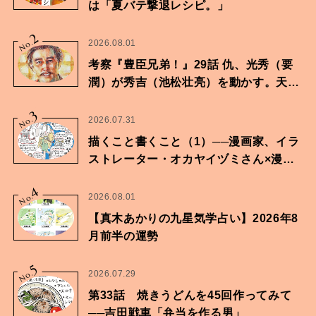
は「夏バテ撃退レシピ。」
2
No.
2026.08.01
考察『豊臣兄弟！』29話 仇、光秀（要
潤）が秀吉（池松壮亮）を動かす。天下
に向けた兄弟の分岐点。
3
No.
2026.07.31
描くこと書くこと（1）──漫画家、イラ
ストレーター・オカヤイヅミさん×漫画
家・鶴谷香央理さん
4
No.
2026.08.01
【真木あかりの九星気学占い】2026年8
月前半の運勢
5
No.
2026.07.29
第33話 焼きうどんを45回作ってみて
──吉田戦車「弁当を作る男」