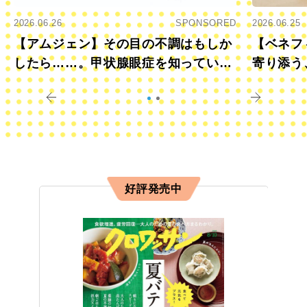
2026.06.26
SPONSORED
2026.06.25
【アムジェン】その目の不調はもしか
【ベネフ
したら……。甲状腺眼症を知っていま
寄り添う
すか？
きに
好評発売中