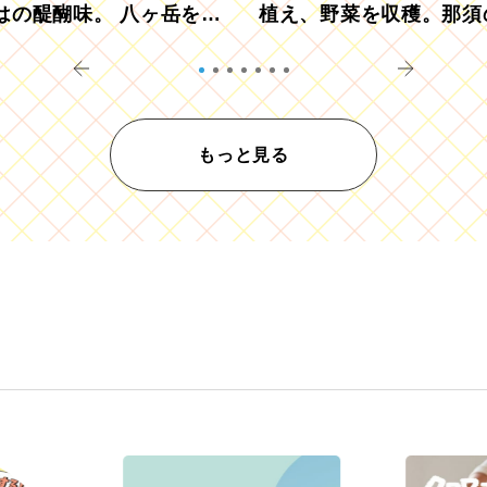
はの醍醐味。 八ヶ岳を望
植え、野菜を収穫。那須
ウ畑でアペロ
リツーリズモを体験
もっと見る