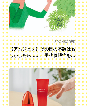
SPONSORED
【アムジェン】その目の不調はも
しかしたら……。甲状腺眼症を知
っていますか？