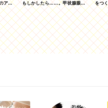
のアグ
もしかしたら……。甲状腺眼症
をつ
を知っていますか？