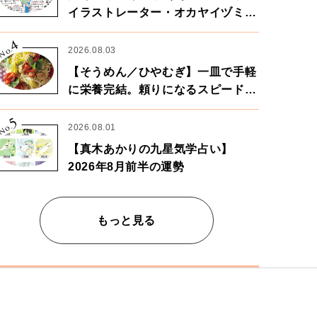
イラストレーター・オカヤイヅミさ
ん×漫画家・鶴谷香央理さん
4
No.
2026.08.03
【そうめん／ひやむぎ】一皿で手軽
に栄養完結。頼りになるスピードパ
ワー麺
5
No.
2026.08.01
【真木あかりの九星気学占い】
2026年8月前半の運勢
もっと見る