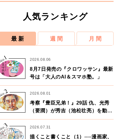
人気ランキング
最 新
週 間
月 間
1
No.
2026.08.06
8月7日発売の『クロワッサン』最新
号は「大人のAI＆スマホ塾。」
2
No.
2026.08.01
考察『豊臣兄弟！』29話 仇、光秀
（要潤）が秀吉（池松壮亮）を動か
す。天下に向けた兄弟の分岐点。
3
No.
2026.07.31
描くこと書くこと（1）──漫画家、