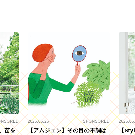
ONSORED
2026.06.26
SPONSORED
2026.06
、苗を
【アムジェン】その目の不調は
【St