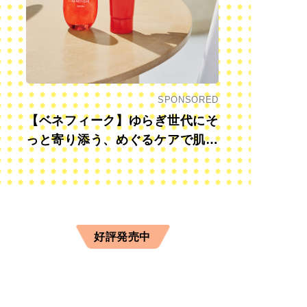
SPONSORED
【ベネフィーク】ゆらぎ世代にそ
っと寄り添う、めぐるケアで肌も
心も前向きに
好評発売中