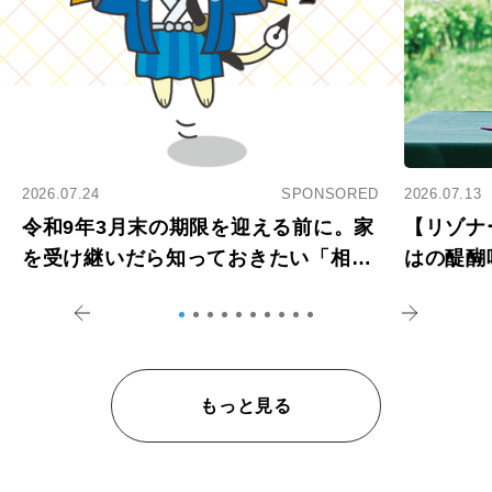
2026.07.24
SPONSORED
2026.07.13
令和9年3月末の期限を迎える前に。家
【リゾナ
を受け継いだら知っておきたい「相続
はの醍醐
登記の義務化」
アペロ
もっと見る