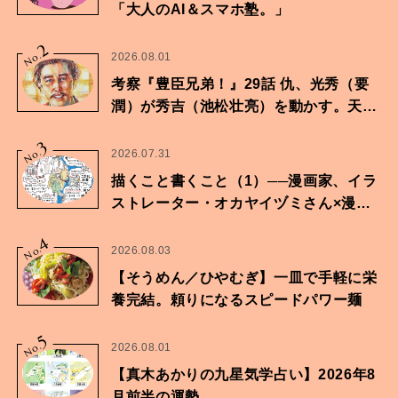
「大人のAI＆スマホ塾。」
2
No.
2026.08.01
考察『豊臣兄弟！』29話 仇、光秀（要
潤）が秀吉（池松壮亮）を動かす。天下
に向けた兄弟の分岐点。
3
No.
2026.07.31
描くこと書くこと（1）──漫画家、イラ
ストレーター・オカヤイヅミさん×漫画
家・鶴谷香央理さん
4
No.
2026.08.03
【そうめん／ひやむぎ】一皿で手軽に栄
養完結。頼りになるスピードパワー麺
5
No.
2026.08.01
【真木あかりの九星気学占い】2026年8
月前半の運勢