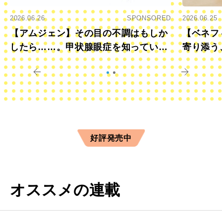
2026.06.26
SPONSORED
2026.06.25
【アムジェン】その目の不調はもしか
【ベネフ
したら……。甲状腺眼症を知っていま
寄り添う
すか？
きに
好評発売中
オススメの連載