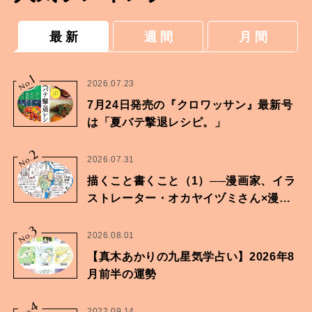
最 新
週 間
月 間
1
No.
2026.07.23
7月24日発売の『クロワッサン』最新号
は「夏バテ撃退レシピ。」
2
No.
2026.07.31
描くこと書くこと（1）──漫画家、イラ
ストレーター・オカヤイヅミさん×漫画
家・鶴谷香央理さん
3
No.
2026.08.01
【真木あかりの九星気学占い】2026年8
月前半の運勢
4
2022.09.14