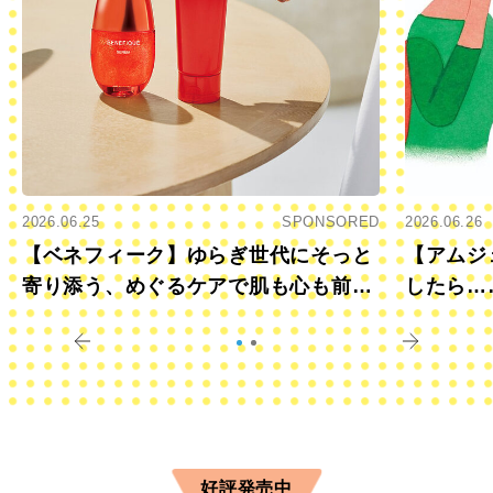
2026.06.25
SPONSORED
2026.06.26
【ベネフィーク】ゆらぎ世代にそっと
【アムジ
寄り添う、めぐるケアで肌も心も前向
したら…
きに
すか？
好評発売中