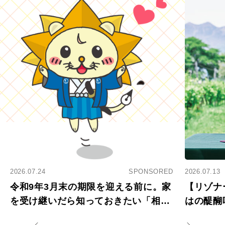
2026.07.24
SPONSORED
2026.07.13
令和9年3月末の期限を迎える前に。家
【リゾナ
を受け継いだら知っておきたい「相続
はの醍醐
登記の義務化」
アペロ