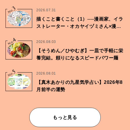
に向けた兄弟の分岐点。
3
No.
2026.07.31
描くこと書くこと（1）──漫画家、イラ
ストレーター・オカヤイヅミさん×漫画
家・鶴谷香央理さん
4
No.
2026.08.03
【そうめん／ひやむぎ】一皿で手軽に栄
養完結。頼りになるスピードパワー麺
5
No.
2026.08.01
【真木あかりの九星気学占い】2026年8
月前半の運勢
もっと見る