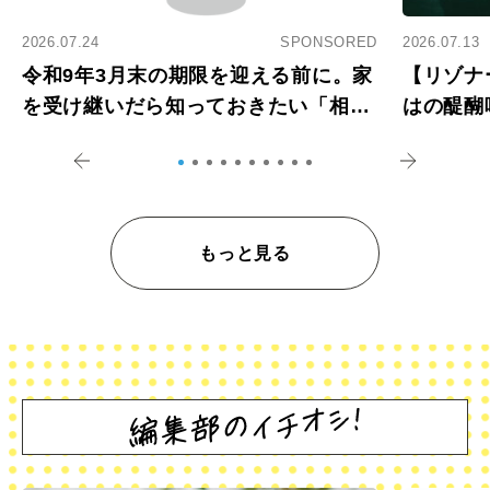
2026.07.24
SPONSORED
2026.07.13
令和9年3月末の期限を迎える前に。家
【リゾナ
を受け継いだら知っておきたい「相続
はの醍醐
登記の義務化」
アペロ
もっと見る