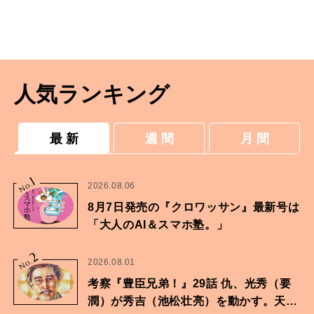
人気ランキング
最 新
週 間
月 間
1
No.
2026.08.06
8月7日発売の『クロワッサン』最新号は
「大人のAI＆スマホ塾。」
2
No.
2026.08.01
考察『豊臣兄弟！』29話 仇、光秀（要
潤）が秀吉（池松壮亮）を動かす。天下