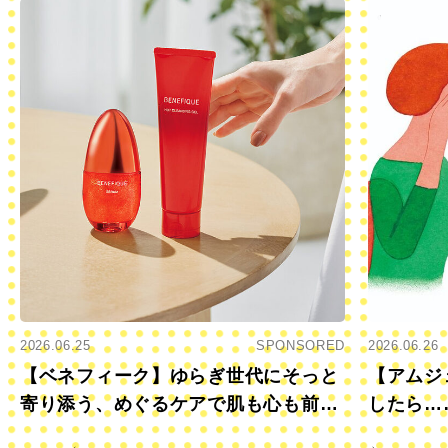
2026.06.25
SPONSORED
2026.06.26
【ベネフィーク】ゆらぎ世代にそっと
【アムジ
寄り添う、めぐるケアで肌も心も前向
したら…
きに
すか？