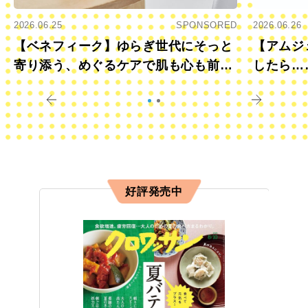
2026.06.25
SPONSORED
2026.06.26
【ベネフィーク】ゆらぎ世代にそっと
【アムジ
寄り添う、めぐるケアで肌も心も前向
したら…
きに
すか？
好評発売中