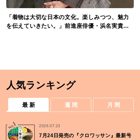
「着物は大切な日本の文化。楽しみつつ、魅力
を伝えていきたい。」前進座俳優・浜名実貴さ
んの着物の時間。
人気ランキング
最 新
週 間
月 間
1
No.
2026.07.23
7月24日発売の『クロワッサン』最新号