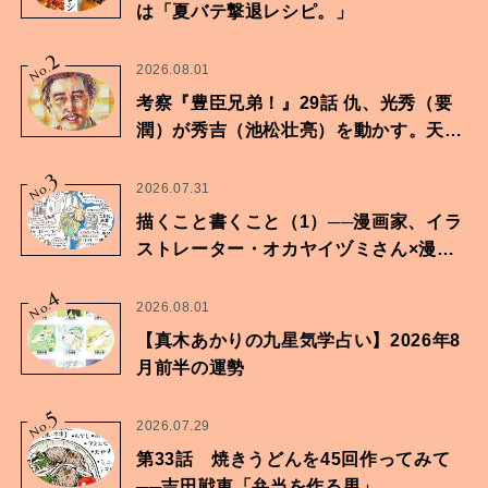
は「夏バテ撃退レシピ。」
2
No.
2026.08.01
考察『豊臣兄弟！』29話 仇、光秀（要
潤）が秀吉（池松壮亮）を動かす。天下
に向けた兄弟の分岐点。
3
No.
2026.07.31
描くこと書くこと（1）──漫画家、イラ
ストレーター・オカヤイヅミさん×漫画
家・鶴谷香央理さん
4
No.
2026.08.01
【真木あかりの九星気学占い】2026年8
月前半の運勢
5
No.
2026.07.29
第33話 焼きうどんを45回作ってみて
──吉田戦車「弁当を作る男」