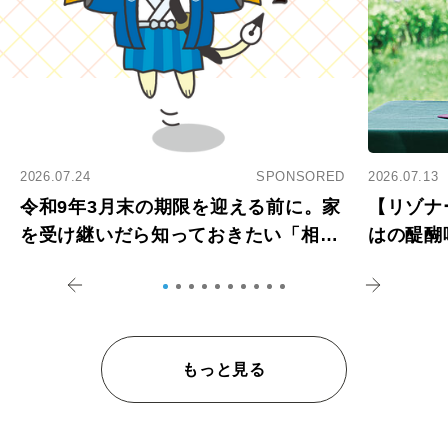
2026.07.24
SPONSORED
2026.07.13
令和9年3月末の期限を迎える前に。家
【リゾナ
を受け継いだら知っておきたい「相続
はの醍醐
登記の義務化」
アペロ
もっと見る