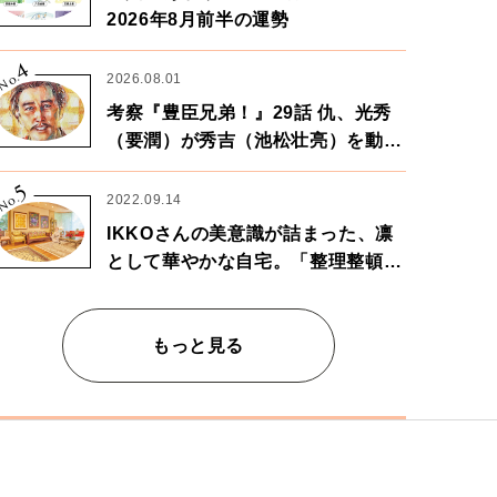
2026年8月前半の運勢
4
No.
2026.08.01
考察『豊臣兄弟！』29話 仇、光秀
（要潤）が秀吉（池松壮亮）を動か
す。天下に向けた兄弟の分岐点。
5
No.
2022.09.14
IKKOさんの美意識が詰まった、凛
として華やかな自宅。「整理整頓は
心のリズムが乱されないための作
業」。
もっと見る