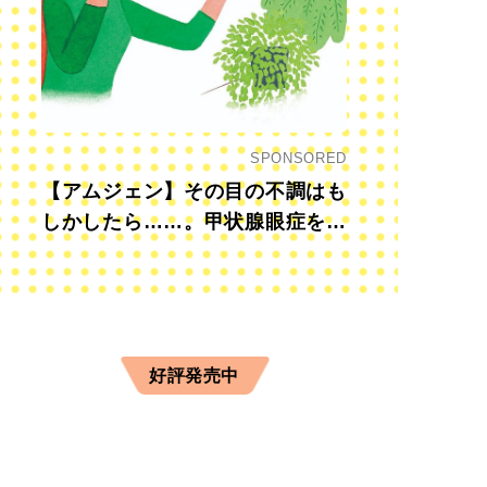
SPONSORED
【アムジェン】その目の不調はも
しかしたら……。甲状腺眼症を知
っていますか？
好評発売中