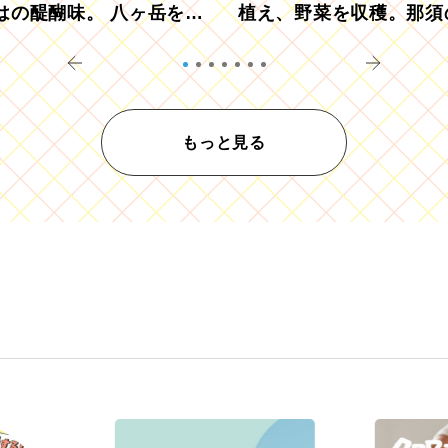
はの醍醐味。 八ヶ岳を望
植え、野菜を収穫。那須
ウ畑でアペロ
リツーリズモを体験
もっと見る