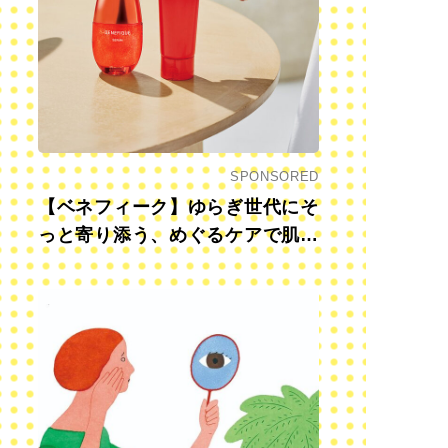
SPONSORED
【ベネフィーク】ゆらぎ世代にそ
っと寄り添う、めぐるケアで肌も
心も前向きに