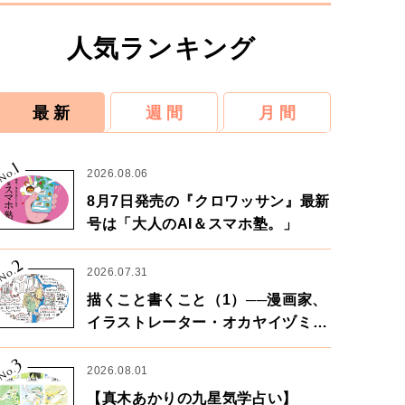
人気ランキング
最 新
週 間
月 間
1
No.
2026.08.06
8月7日発売の『クロワッサン』最新
号は「大人のAI＆スマホ塾。」
2
No.
2026.07.31
描くこと書くこと（1）──漫画家、
イラストレーター・オカヤイヅミさ
ん×漫画家・鶴谷香央理さん
3
No.
2026.08.01
【真木あかりの九星気学占い】