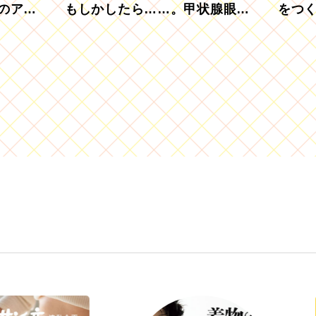
のアグ
もしかしたら……。甲状腺眼症
をつ
を知っていますか？