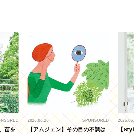
ONSORED
2026.06.26
SPONSORED
2026.06
、苗を
【アムジェン】その目の不調は
【St