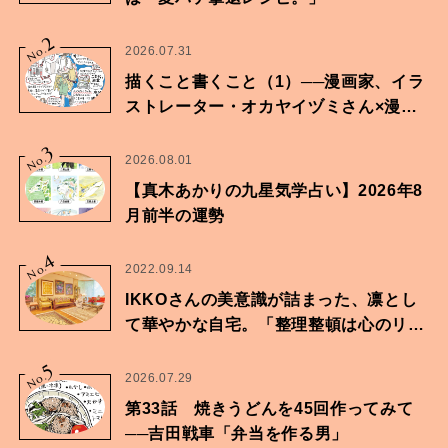
2
No.
2026.07.31
描くこと書くこと（1）──漫画家、イラ
ストレーター・オカヤイヅミさん×漫画
家・鶴谷香央理さん
3
No.
2026.08.01
【真木あかりの九星気学占い】2026年8
月前半の運勢
4
No.
2022.09.14
IKKOさんの美意識が詰まった、凛とし
て華やかな自宅。「整理整頓は心のリズ
ムが乱されないための作業」。
5
No.
2026.07.29
第33話 焼きうどんを45回作ってみて
──吉田戦車「弁当を作る男」