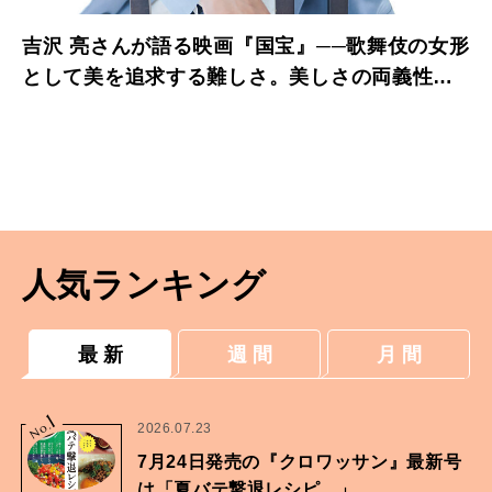
吉沢 亮さんが語る映画『国宝』──歌舞伎の女形
として美を追求する難しさ。美しさの両義性と
は
人気ランキング
最 新
週 間
月 間
1
No.
2026.07.23
7月24日発売の『クロワッサン』最新号
は「夏バテ撃退レシピ。」