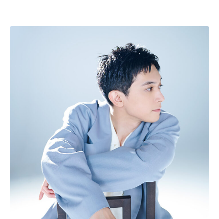
祈りの空間―興福寺北円堂】