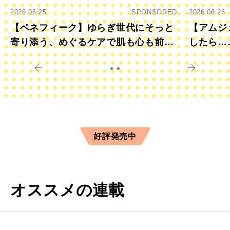
2026.06.25
SPONSORED
2026.06.26
【ベネフィーク】ゆらぎ世代にそっと
【アムジ
寄り添う、めぐるケアで肌も心も前向
したら…
きに
すか？
好評発売中
オススメの連載