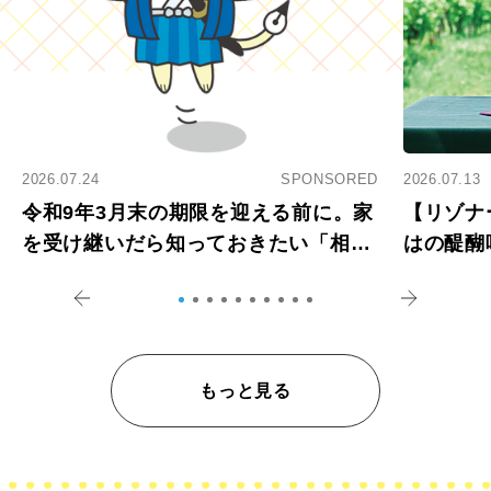
2026.07.24
SPONSORED
2026.07.13
令和9年3月末の期限を迎える前に。家
【リゾナ
を受け継いだら知っておきたい「相続
はの醍醐
登記の義務化」
アペロ
もっと見る