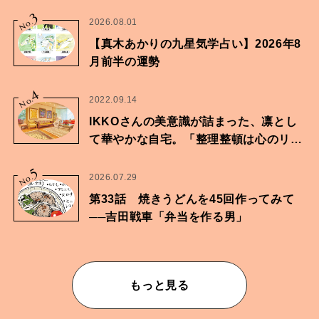
家・鶴谷香央理さん
3
No.
2026.08.01
【真木あかりの九星気学占い】2026年8
月前半の運勢
4
No.
2022.09.14
IKKOさんの美意識が詰まった、凛とし
て華やかな自宅。「整理整頓は心のリズ
ムが乱されないための作業」。
5
No.
2026.07.29
第33話 焼きうどんを45回作ってみて
──吉田戦車「弁当を作る男」
もっと見る