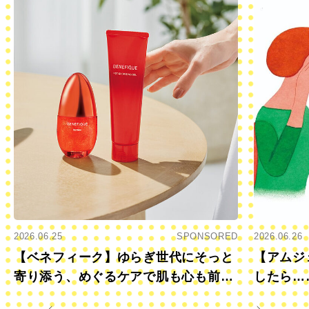
2026.06.25
SPONSORED
2026.06.26
【ベネフィーク】ゆらぎ世代にそっと
【アムジ
寄り添う、めぐるケアで肌も心も前向
したら…
きに
すか？