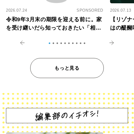
2026.07.24
SPONSORED
2026.07.13
令和9年3月末の期限を迎える前に。家
【リゾナ
を受け継いだら知っておきたい「相続
はの醍醐
登記の義務化」
アペロ
もっと見る