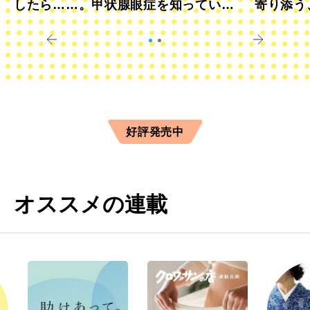
したら……。甲状腺眼症を知っていま
寄り添う
すか？
きに
好評発売中
オススメの連載