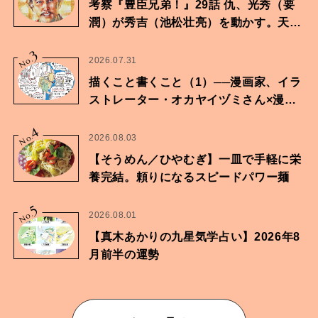
考察『豊臣兄弟！』29話 仇、光秀（要
潤）が秀吉（池松壮亮）を動かす。天下
に向けた兄弟の分岐点。
3
No.
2026.07.31
描くこと書くこと（1）──漫画家、イラ
ストレーター・オカヤイヅミさん×漫画
家・鶴谷香央理さん
4
No.
2026.08.03
【そうめん／ひやむぎ】一皿で手軽に栄
養完結。頼りになるスピードパワー麺
5
No.
2026.08.01
【真木あかりの九星気学占い】2026年8
月前半の運勢