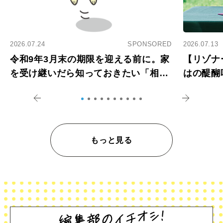
2026.07.24
SPONSORED
2026.07.13
令和9年3月末の期限を迎える前に。家
【リゾナ
を受け継いだら知っておきたい「相続
はの醍醐
登記の義務化」
アペロ
もっと見る