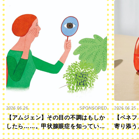
2026.06.26
SPONSORED
2026.06.25
【アムジェン】その目の不調はもしか
【ベネフ
したら……。甲状腺眼症を知っていま
寄り添う
すか？
きに