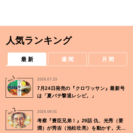
人気ランキング
最 新
週 間
月 間
1
No.
2026.07.23
7月24日発売の『クロワッサン』最新号
は「夏バテ撃退レシピ。」
2
No.
2026.08.01
考察『豊臣兄弟！』29話 仇、光秀（要
潤）が秀吉（池松壮亮）を動かす。天下