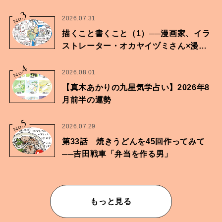
に向けた兄弟の分岐点。
3
No.
2026.07.31
描くこと書くこと（1）──漫画家、イラ
ストレーター・オカヤイヅミさん×漫画
家・鶴谷香央理さん
4
No.
2026.08.01
【真木あかりの九星気学占い】2026年8
月前半の運勢
5
No.
2026.07.29
第33話 焼きうどんを45回作ってみて
──吉田戦車「弁当を作る男」
もっと見る