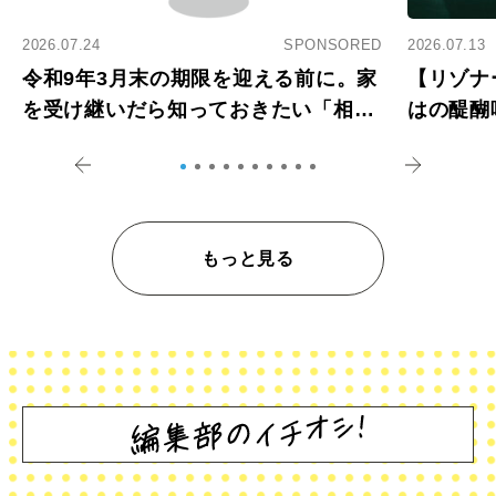
2026.07.24
SPONSORED
2026.07.13
令和9年3月末の期限を迎える前に。家
【リゾナ
を受け継いだら知っておきたい「相続
はの醍醐
登記の義務化」
アペロ
もっと見る