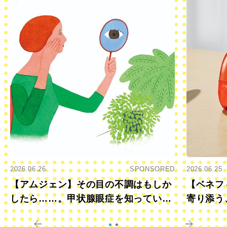
2026.06.26
SPONSORED
2026.06.25
【アムジェン】その目の不調はもしか
【ベネフ
したら……。甲状腺眼症を知っていま
寄り添う
すか？
きに