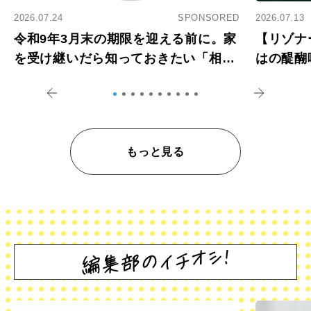
2026.07.24
SPONSORED
2026.07.13
令和9年3月末の期限を迎える前に。家
【リゾナ
を受け継いだら知っておきたい「相続
はの醍醐
登記の義務化」
アペロ
もっと見る