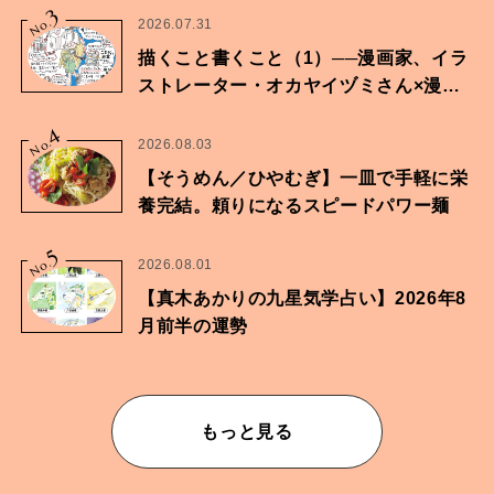
3
No.
2026.07.31
描くこと書くこと（1）──漫画家、イラ
ストレーター・オカヤイヅミさん×漫画
家・鶴谷香央理さん
4
No.
2026.08.03
【そうめん／ひやむぎ】一皿で手軽に栄
養完結。頼りになるスピードパワー麺
5
No.
2026.08.01
【真木あかりの九星気学占い】2026年8
月前半の運勢
もっと見る