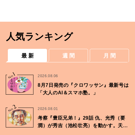
人気ランキング
最 新
週 間
月 間
1
No.
2026.08.06
8月7日発売の『クロワッサン』最新号は
「大人のAI＆スマホ塾。」
2
No.
2026.08.01
考察『豊臣兄弟！』29話 仇、光秀（要
潤）が秀吉（池松壮亮）を動かす。天下
に向けた兄弟の分岐点。