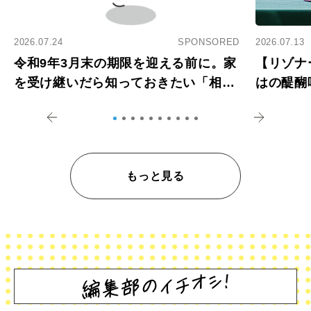
2026.07.24
SPONSORED
2026.07.13
令和9年3月末の期限を迎える前に。家
【リゾナ
を受け継いだら知っておきたい「相続
はの醍醐
登記の義務化」
アペロ
もっと見る