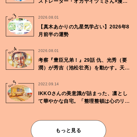
ストレーター・オカヤイヅミさん×漫画
家・鶴谷香央理さん
3
No.
2026.08.01
【真木あかりの九星気学占い】2026年8
月前半の運勢
4
No.
2026.08.01
考察『豊臣兄弟！』29話 仇、光秀（要
潤）が秀吉（池松壮亮）を動かす。天下
に向けた兄弟の分岐点。
5
No.
2022.09.14
IKKOさんの美意識が詰まった、凛とし
て華やかな自宅。「整理整頓は心のリズ
ムが乱されないための作業」。
もっと見る