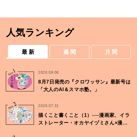
人気ランキング
最 新
週 間
月 間
1
No.
2026.08.06
8月7日発売の『クロワッサン』最新号は
「大人のAI＆スマホ塾。」
2
No.
2026.07.31
描くこと書くこと（1）──漫画家、イラ
ストレーター・オカヤイヅミさん×漫画
家・鶴谷香央理さん