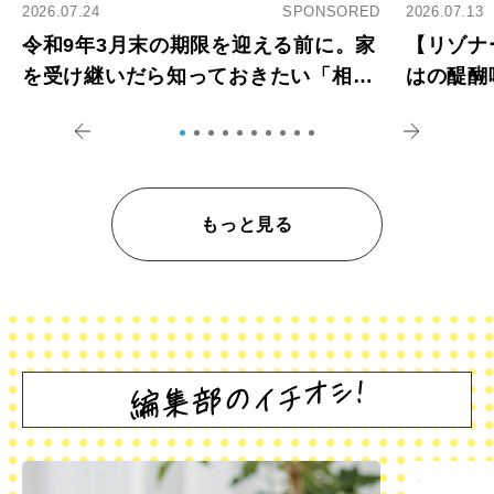
2026.07.24
SPONSORED
2026.07.13
令和9年3月末の期限を迎える前に。家
【リゾナ
を受け継いだら知っておきたい「相続
はの醍醐
登記の義務化」
アペロ
もっと見る