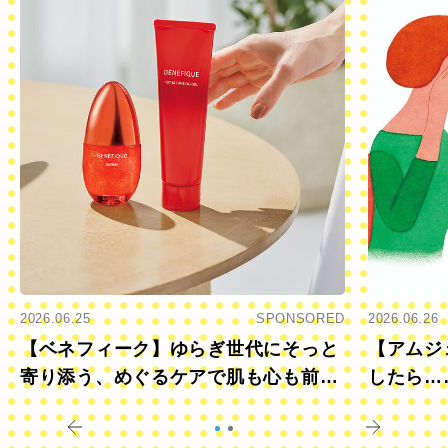
2026.06.25
SPONSORED
2026.06.26
【ベネフィーク】ゆらぎ世代にそっと
【アムジ
寄り添う、めぐるケアで肌も心も前向
したら…
きに
すか？