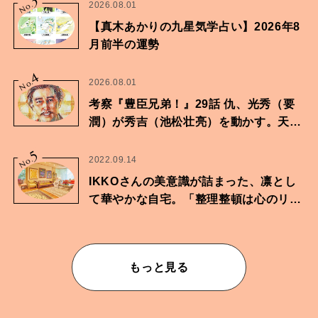
3
No.
2026.08.01
【真木あかりの九星気学占い】2026年8
月前半の運勢
4
No.
2026.08.01
考察『豊臣兄弟！』29話 仇、光秀（要
潤）が秀吉（池松壮亮）を動かす。天下
に向けた兄弟の分岐点。
5
No.
2022.09.14
IKKOさんの美意識が詰まった、凛とし
て華やかな自宅。「整理整頓は心のリズ
ムが乱されないための作業」。
もっと見る