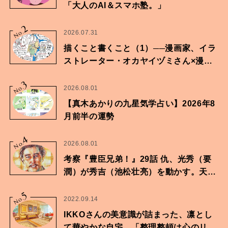
「大人のAI＆スマホ塾。」
2
No.
2026.07.31
描くこと書くこと（1）──漫画家、イラ
ストレーター・オカヤイヅミさん×漫画
家・鶴谷香央理さん
3
No.
2026.08.01
【真木あかりの九星気学占い】2026年8
月前半の運勢
4
No.
2026.08.01
考察『豊臣兄弟！』29話 仇、光秀（要
潤）が秀吉（池松壮亮）を動かす。天下
に向けた兄弟の分岐点。
5
No.
2022.09.14
IKKOさんの美意識が詰まった、凛とし
て華やかな自宅。「整理整頓は心のリズ