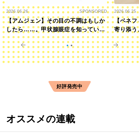
2026.06.26
SPONSORED
2026.06.25
【アムジェン】その目の不調はもしか
【ベネフ
したら……。甲状腺眼症を知っていま
寄り添う
すか？
きに
好評発売中
オススメの連載