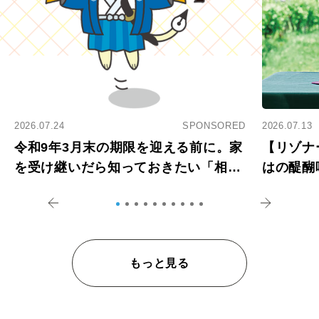
2026.07.24
SPONSORED
2026.07.13
令和9年3月末の期限を迎える前に。家
【リゾナ
を受け継いだら知っておきたい「相続
はの醍醐
登記の義務化」
アペロ
もっと見る