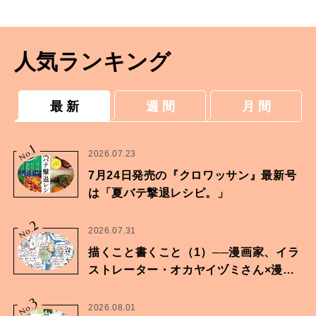
人気ランキング
最 新
週 間
月 間
1
No.
2026.07.23
7月24日発売の『クロワッサン』最新号
は「夏バテ撃退レシピ。」
2
No.
2026.07.31
描くこと書くこと（1）──漫画家、イラ
ストレーター・オカヤイヅミさん×漫画
家・鶴谷香央理さん
3
No.
2026.08.01