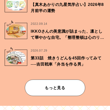
【真木あかりの九星気学占い】2026年8
月前半の運勢
4
No.
2022.09.14
IKKOさんの美意識が詰まった、凛とし
て華やかな自宅。「整理整頓は心のリズ
ムが乱されないための作業」。
5
No.
2026.07.29
第33話 焼きうどんを45回作ってみて
──吉田戦車「弁当を作る男」
もっと見る