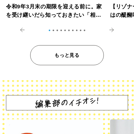
令和9年3月末の期限を迎える前に。家
【リゾナ
を受け継いだら知っておきたい「相続
はの醍醐
登記の義務化」
アペロ
もっと見る