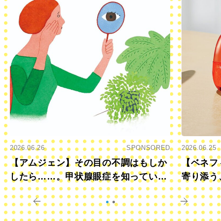
2026.06.26
SPONSORED
2026.06.25
【アムジェン】その目の不調はもしか
【ベネフ
したら……。甲状腺眼症を知っていま
寄り添う
すか？
きに