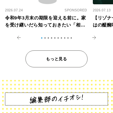
2026.07.24
SPONSORED
2026.07.13
令和9年3月末の期限を迎える前に。家
【リゾナ
を受け継いだら知っておきたい「相続
はの醍醐
登記の義務化」
アペロ
もっと見る