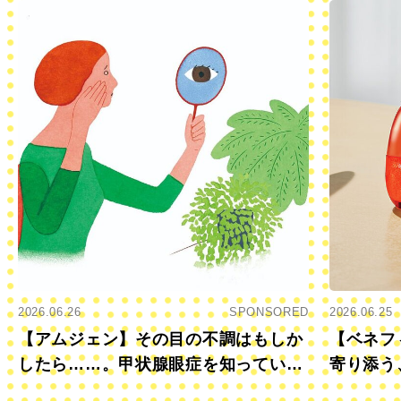
2026.06.26
SPONSORED
2026.06.25
【アムジェン】その目の不調はもしか
【ベネフ
したら……。甲状腺眼症を知っていま
寄り添う
すか？
きに