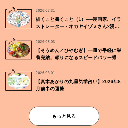
に向けた兄弟の分岐点。
3
No.
2026.07.31
描くこと書くこと（1）──漫画家、イラ
ストレーター・オカヤイヅミさん×漫画
家・鶴谷香央理さん
4
No.
2026.08.03
【そうめん／ひやむぎ】一皿で手軽に栄
養完結。頼りになるスピードパワー麺
5
No.
2026.08.01
【真木あかりの九星気学占い】2026年8
月前半の運勢
もっと見る