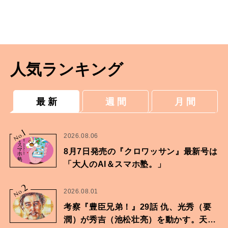
人気ランキング
最 新
週 間
月 間
1
No.
2026.08.06
8月7日発売の『クロワッサン』最新号は
「大人のAI＆スマホ塾。」
2
No.
2026.08.01
考察『豊臣兄弟！』29話 仇、光秀（要
潤）が秀吉（池松壮亮）を動かす。天下