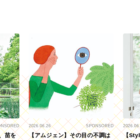
ONSORED
2026.06.26
SPONSORED
2026.06
、苗を
【アムジェン】その目の不調は
【St