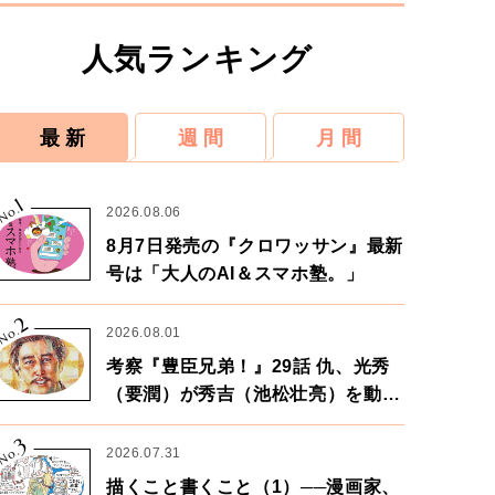
人気ランキング
最 新
週 間
月 間
1
No.
2026.08.06
8月7日発売の『クロワッサン』最新
号は「大人のAI＆スマホ塾。」
2
No.
2026.08.01
考察『豊臣兄弟！』29話 仇、光秀
（要潤）が秀吉（池松壮亮）を動か
す。天下に向けた兄弟の分岐点。
3
No.
2026.07.31
描くこと書くこと（1）──漫画家、