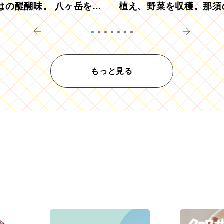
はの醍醐味。 八ヶ岳を望
植え、野菜を収穫。那須
ウ畑でアペロ
リツーリズモを体験
もっと見る