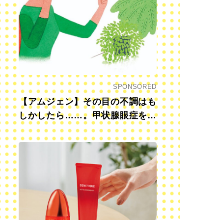
SPONSORED
【アムジェン】その目の不調はも
しかしたら……。甲状腺眼症を知
っていますか？