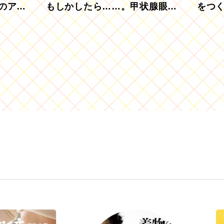
のアグ
もしかしたら……。甲状腺眼症
をつ
を知っていますか？