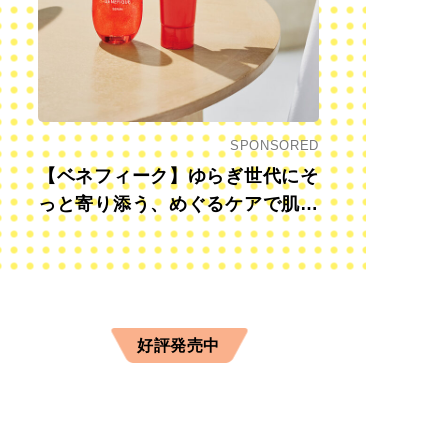
SPONSORED
【ベネフィーク】ゆらぎ世代にそ
っと寄り添う、めぐるケアで肌も
心も前向きに
好評発売中