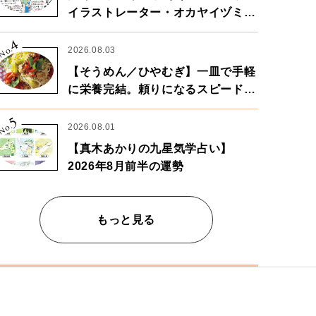
イラストレーター・オカヤイヅミさ
ん×漫画家・鶴谷香央理さん
4
No.
2026.08.03
【そうめん／ひやむぎ】一皿で手軽
に栄養完結。頼りになるスピードパ
ワー麺
5
No.
2026.08.01
【真木あかりの九星気学占い】
2026年8月前半の運勢
もっと見る