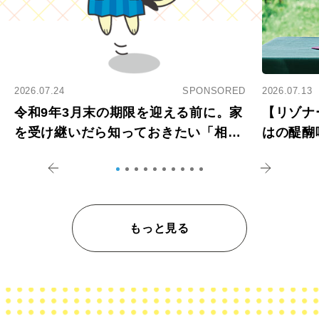
2026.07.24
SPONSORED
2026.07.13
令和9年3月末の期限を迎える前に。家
【リゾナ
を受け継いだら知っておきたい「相続
はの醍醐
登記の義務化」
アペロ
もっと見る