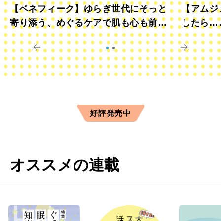
【ベネフィーク】ゆらぎ世代にそっと
【アムジ
寄り添う、めぐるケアで肌も心も前向
したら…
きに
すか？
好評発売中
オススメの連載