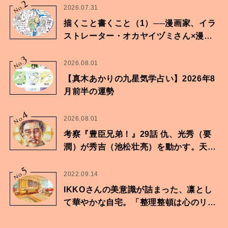
2
No.
2026.07.31
描くこと書くこと（1）──漫画家、イラ
ストレーター・オカヤイヅミさん×漫画
家・鶴谷香央理さん
3
No.
2026.08.01
【真木あかりの九星気学占い】2026年8
月前半の運勢
4
No.
2026.08.01
考察『豊臣兄弟！』29話 仇、光秀（要
潤）が秀吉（池松壮亮）を動かす。天下
に向けた兄弟の分岐点。
5
No.
2022.09.14
IKKOさんの美意識が詰まった、凛とし
て華やかな自宅。「整理整頓は心のリズ
ムが乱されないための作業」。