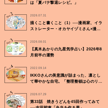
は「夏バテ撃退レシピ。」
2
No.
2026.07.31
描くこと書くこと（1）──漫画家、イラ
ストレーター・オカヤイヅミさん×漫画
家・鶴谷香央理さん
3
No.
2026.08.01
【真木あかりの九星気学占い】2026年8
月前半の運勢
4
No.
2022.09.14
IKKOさんの美意識が詰まった、凛とし
て華やかな自宅。「整理整頓は心のリズ
ムが乱されないための作業」。
5
No.
2026.07.29
第33話 焼きうどんを45回作ってみて
──吉田戦車「弁当を作る男」