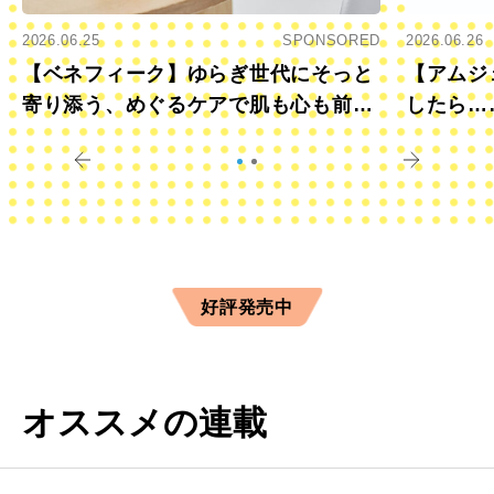
2026.06.25
SPONSORED
2026.06.26
【ベネフィーク】ゆらぎ世代にそっと
【アムジ
寄り添う、めぐるケアで肌も心も前向
したら…
きに
すか？
好評発売中
オススメの連載