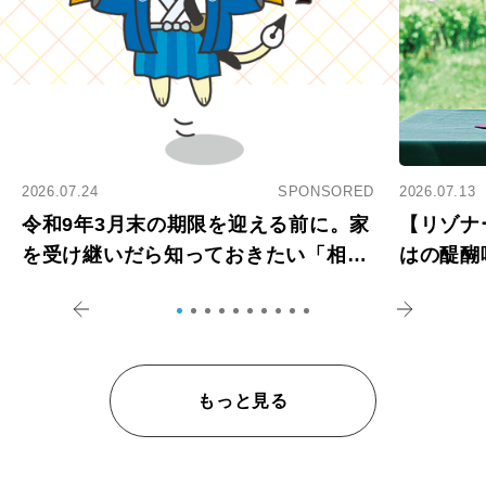
2026.07.24
SPONSORED
2026.07.13
令和9年3月末の期限を迎える前に。家
【リゾナ
を受け継いだら知っておきたい「相続
はの醍醐
登記の義務化」
アペロ
もっと見る