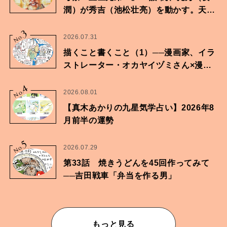
潤）が秀吉（池松壮亮）を動かす。天下
に向けた兄弟の分岐点。
3
No.
2026.07.31
描くこと書くこと（1）──漫画家、イラ
ストレーター・オカヤイヅミさん×漫画
家・鶴谷香央理さん
4
No.
2026.08.01
【真木あかりの九星気学占い】2026年8
月前半の運勢
5
No.
2026.07.29
第33話 焼きうどんを45回作ってみて
──吉田戦車「弁当を作る男」
もっと見る