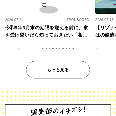
2026.07.24
SPONSORED
2026.07.13
令和9年3月末の期限を迎える前に。家
【リゾナ
を受け継いだら知っておきたい「相続
はの醍醐
登記の義務化」
アペロ
もっと見る