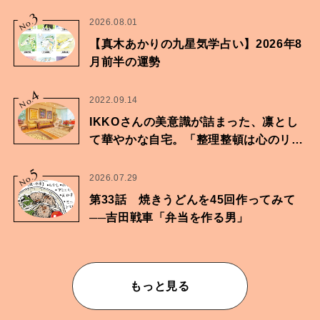
家・鶴谷香央理さん
3
No.
2026.08.01
【真木あかりの九星気学占い】2026年8
月前半の運勢
4
No.
2022.09.14
IKKOさんの美意識が詰まった、凛とし
て華やかな自宅。「整理整頓は心のリズ
ムが乱されないための作業」。
5
No.
2026.07.29
第33話 焼きうどんを45回作ってみて
──吉田戦車「弁当を作る男」
もっと見る