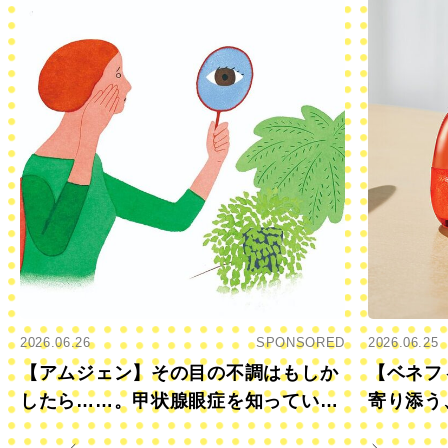
2026.06.26
SPONSORED
2026.06.25
【アムジェン】その目の不調はもしか
【ベネフ
したら……。甲状腺眼症を知っていま
寄り添う
すか？
きに