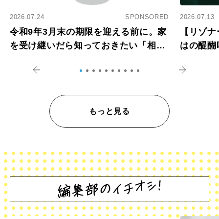
2026.07.24
SPONSORED
2026.07.13
令和9年3月末の期限を迎える前に。家
【リゾナ
を受け継いだら知っておきたい「相続
はの醍醐
登記の義務化」
アペロ
もっと見る