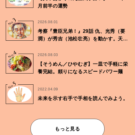
月前半の運勢
3
No.
2026.08.01
考察『豊臣兄弟！』29話 仇、光秀（要
潤）が秀吉（池松壮亮）を動かす。天下
に向けた兄弟の分岐点。
4
No.
2026.08.03
【そうめん／ひやむぎ】一皿で手軽に栄
養完結。頼りになるスピードパワー麺
5
No.
2022.04.09
未来を示す右手で手相を読んでみよう。
もっと見る