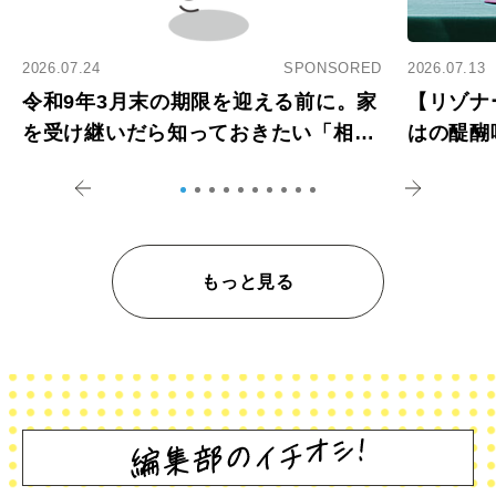
2026.07.24
SPONSORED
2026.07.13
令和9年3月末の期限を迎える前に。家
【リゾナ
を受け継いだら知っておきたい「相続
はの醍醐
登記の義務化」
アペロ
もっと見る