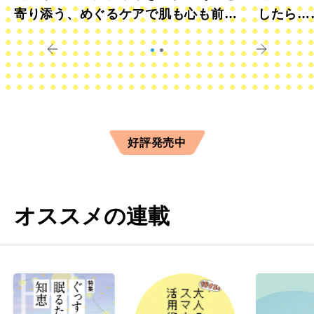
寄り添う、めぐるケアで肌も心も前向
したら…
きに
すか？
好評発売中
オススメの連載