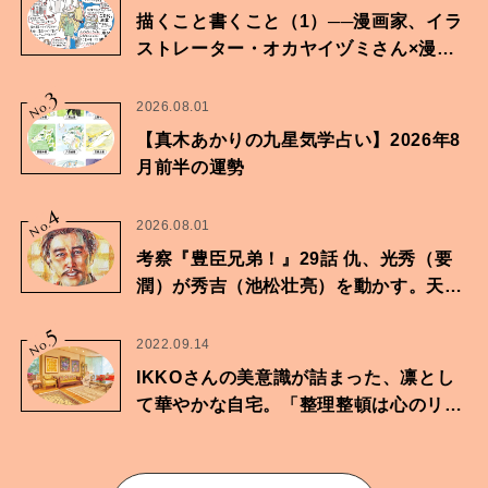
描くこと書くこと（1）──漫画家、イラ
ストレーター・オカヤイヅミさん×漫画
家・鶴谷香央理さん
3
No.
2026.08.01
【真木あかりの九星気学占い】2026年8
月前半の運勢
4
No.
2026.08.01
考察『豊臣兄弟！』29話 仇、光秀（要
潤）が秀吉（池松壮亮）を動かす。天下
に向けた兄弟の分岐点。
5
No.
2022.09.14
IKKOさんの美意識が詰まった、凛とし
て華やかな自宅。「整理整頓は心のリズ
ムが乱されないための作業」。