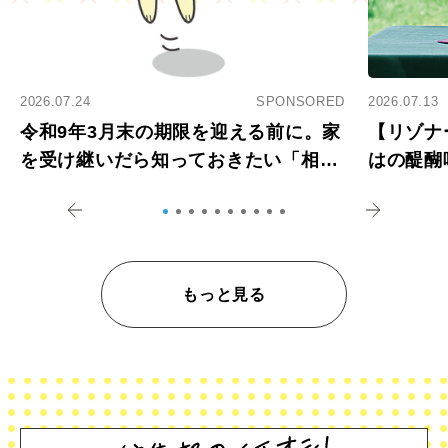
2026.07.24
SPONSORED
2026.07.13
令和9年3月末の期限を迎える前に。家
【リゾナ
を受け継いだら知っておきたい「相続
はの醍醐
登記の義務化」
アペロ
もっと見る