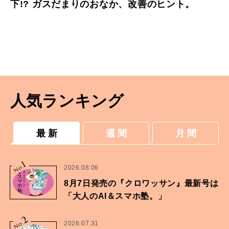
下!? ガスだまりのおなか、改善のヒント。
人気ランキング
最 新
週 間
月 間
1
No.
2026.08.06
8月7日発売の『クロワッサン』最新号は
「大人のAI＆スマホ塾。」
2
No.
2026.07.31