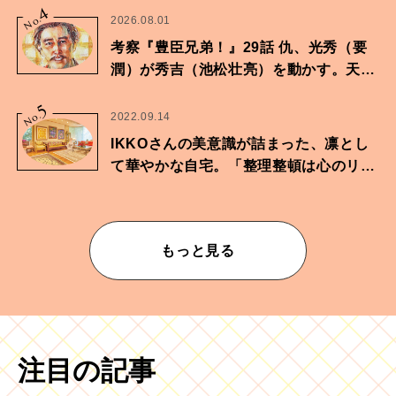
4
No.
2026.08.01
考察『豊臣兄弟！』29話 仇、光秀（要
潤）が秀吉（池松壮亮）を動かす。天下
に向けた兄弟の分岐点。
5
No.
2022.09.14
IKKOさんの美意識が詰まった、凛とし
て華やかな自宅。「整理整頓は心のリズ
ムが乱されないための作業」。
もっと見る
注目の記事