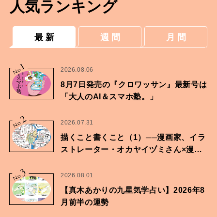
人気ランキング
最 新
週 間
月 間
1
No.
2026.08.06
8月7日発売の『クロワッサン』最新号は
「大人のAI＆スマホ塾。」
2
No.
2026.07.31
描くこと書くこと（1）──漫画家、イラ
ストレーター・オカヤイヅミさん×漫画
家・鶴谷香央理さん
3
No.
2026.08.01
【真木あかりの九星気学占い】2026年8
月前半の運勢