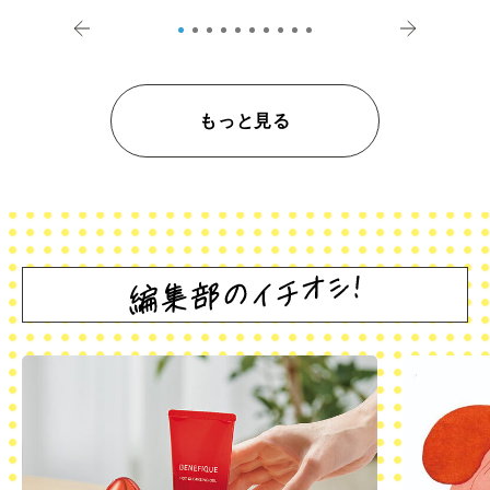
登記の義務化」
アペロ
もっと見る