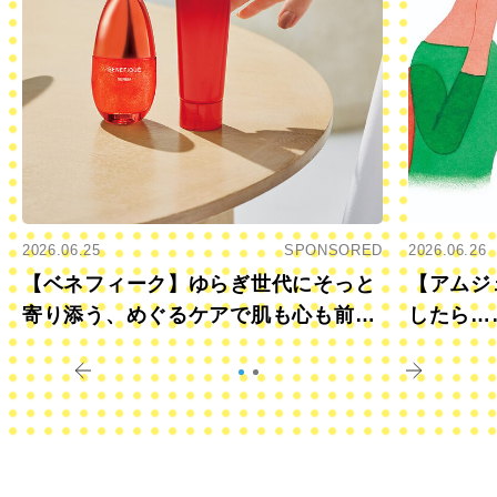
2026.06.25
SPONSORED
2026.06.26
【ベネフィーク】ゆらぎ世代にそっと
【アムジ
寄り添う、めぐるケアで肌も心も前向
したら…
きに
すか？