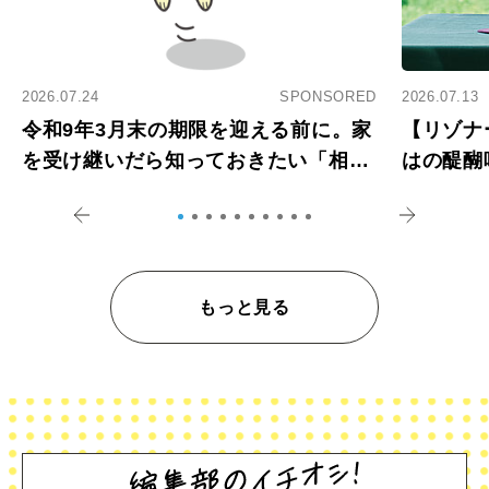
2026.07.24
SPONSORED
2026.07.13
令和9年3月末の期限を迎える前に。家
【リゾナ
を受け継いだら知っておきたい「相続
はの醍醐
登記の義務化」
アペロ
もっと見る