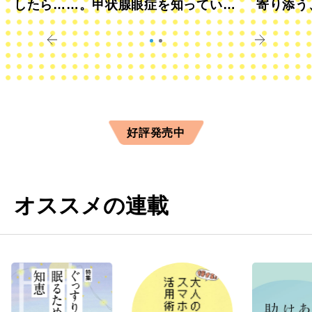
したら……。甲状腺眼症を知っていま
寄り添う
すか？
きに
好評発売中
オススメの連載