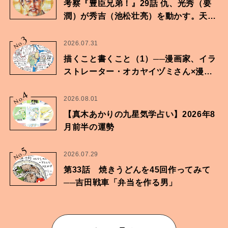
考察『豊臣兄弟！』29話 仇、光秀（要
潤）が秀吉（池松壮亮）を動かす。天下
に向けた兄弟の分岐点。
3
No.
2026.07.31
描くこと書くこと（1）──漫画家、イラ
ストレーター・オカヤイヅミさん×漫画
家・鶴谷香央理さん
4
No.
2026.08.01
【真木あかりの九星気学占い】2026年8
月前半の運勢
5
No.
2026.07.29
第33話 焼きうどんを45回作ってみて
──吉田戦車「弁当を作る男」