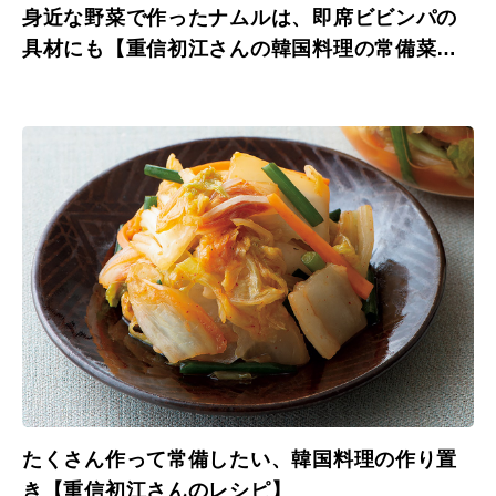
身近な野菜で作ったナムルは、即席ビビンパの
具材にも【重信初江さんの韓国料理の常備菜レ
シピ】
たくさん作って常備したい、韓国料理の作り置
き【重信初江さんのレシピ】