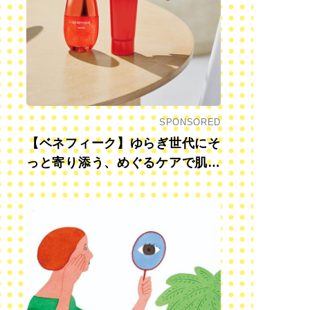
SPONSORED
【ベネフィーク】ゆらぎ世代にそ
っと寄り添う、めぐるケアで肌も
心も前向きに