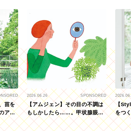
ONSORED
2026.06.26
SPONSORED
2026.06
、苗を
【アムジェン】その目の不調は
【St
のアグ
もしかしたら……。甲状腺眼症
をつ
を知っていますか？