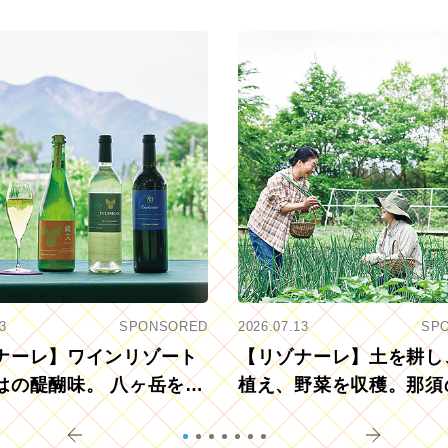
3
SPONSORED
2026.07.13
SP
ナーレ】ワインリゾート
【リゾナーレ】土を耕し
はの醍醐味。 八ヶ岳を望
植え、野菜を収穫。那須
ウ畑でアペロ
リツーリズモを体験