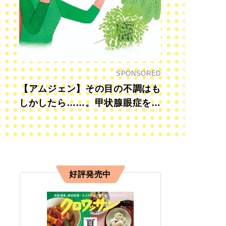
SPONSORED
【アムジェン】その目の不調はも
しかしたら……。甲状腺眼症を知
っていますか？
好評発売中