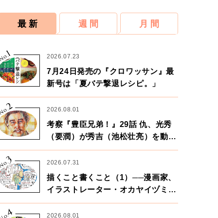
最 新
週 間
月 間
1
No.
2026.07.23
7月24日発売の『クロワッサン』最
新号は「夏バテ撃退レシピ。」
2
No.
2026.08.01
考察『豊臣兄弟！』29話 仇、光秀
（要潤）が秀吉（池松壮亮）を動か
す。天下に向けた兄弟の分岐点。
3
No.
2026.07.31
描くこと書くこと（1）──漫画家、
イラストレーター・オカヤイヅミさ
ん×漫画家・鶴谷香央理さん
4
No.
2026.08.01