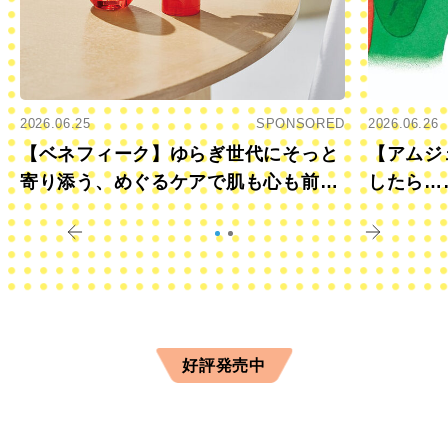
2026.06.25
SPONSORED
2026.06.26
【ベネフィーク】ゆらぎ世代にそっと
【アムジ
寄り添う、めぐるケアで肌も心も前向
したら…
きに
すか？
好評発売中