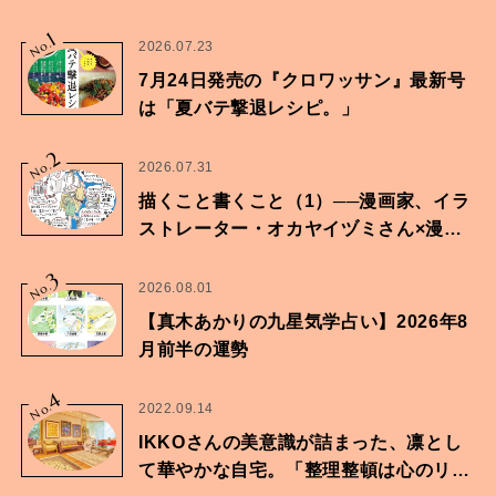
1
No.
2026.07.23
7月24日発売の『クロワッサン』最新号
は「夏バテ撃退レシピ。」
2
No.
2026.07.31
描くこと書くこと（1）──漫画家、イラ
ストレーター・オカヤイヅミさん×漫画
家・鶴谷香央理さん
3
No.
2026.08.01
【真木あかりの九星気学占い】2026年8
月前半の運勢
4
No.
2022.09.14
IKKOさんの美意識が詰まった、凛とし
て華やかな自宅。「整理整頓は心のリズ