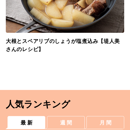
大根とスペアリブのしょうが塩煮込み【堤人美
さんのレシピ】
人気ランキング
最 新
週 間
月 間