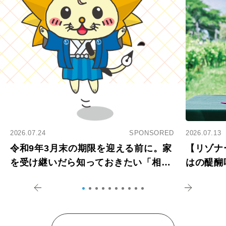
2026.07.24
SPONSORED
2026.07.13
令和9年3月末の期限を迎える前に。家
【リゾナ
を受け継いだら知っておきたい「相続
はの醍醐
登記の義務化」
アペロ