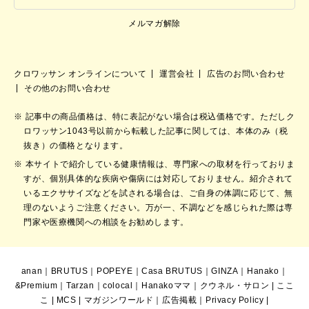
メルマガ解除
クロワッサン オンラインについて
運営会社
広告のお問い合わせ
その他のお問い合わせ
記事中の商品価格は、特に表記がない場合は税込価格です。ただしク
ロワッサン1043号以前から転載した記事に関しては、本体のみ（税
抜き）の価格となります。
本サイトで紹介している健康情報は、専門家への取材を行っておりま
すが、個別具体的な疾病や傷病には対応しておりません。紹介されて
いるエクササイズなどを試される場合は、ご自身の体調に応じて、無
理のないようご注意ください。万が一、不調などを感じられた際は専
門家や医療機関への相談をお勧めします。
anan
｜
BRUTUS
｜
POPEYE
｜
Casa BRUTUS
｜
GINZA
｜
Hanako
｜
&Premium
｜
Tarzan
｜
colocal
｜
Hanakoママ
｜
クウネル・サロン
|
ここ
こ
|
MCS
|
マガジンワールド
｜
広告掲載
｜
Privacy Policy
|