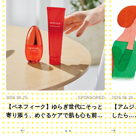
2026.06.25
SPONSORED
2026.06.26
【ベネフィーク】ゆらぎ世代にそっと
【アムジ
寄り添う、めぐるケアで肌も心も前向
したら…
きに
すか？