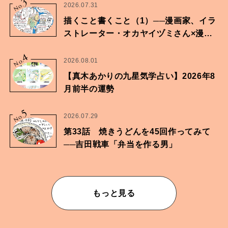
3
No.
2026.07.31
描くこと書くこと（1）──漫画家、イラ
ストレーター・オカヤイヅミさん×漫画
家・鶴谷香央理さん
4
No.
2026.08.01
【真木あかりの九星気学占い】2026年8
月前半の運勢
5
No.
2026.07.29
第33話 焼きうどんを45回作ってみて
──吉田戦車「弁当を作る男」
もっと見る