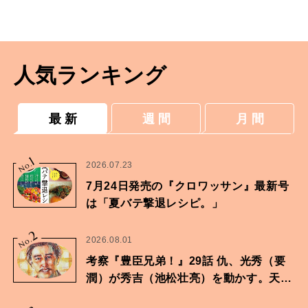
人気ランキング
最 新
週 間
月 間
1
No.
2026.07.23
7月24日発売の『クロワッサン』最新号
は「夏バテ撃退レシピ。」
2
No.
2026.08.01
考察『豊臣兄弟！』29話 仇、光秀（要
潤）が秀吉（池松壮亮）を動かす。天下
に向けた兄弟の分岐点。