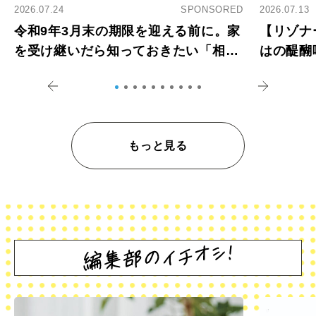
2026.07.24
SPONSORED
2026.07.13
令和9年3月末の期限を迎える前に。家
【リゾナ
を受け継いだら知っておきたい「相続
はの醍醐
登記の義務化」
アペロ
もっと見る