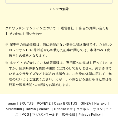
メルマガ解除
クロワッサン オンラインについて
運営会社
広告のお問い合わせ
その他のお問い合わせ
記事中の商品価格は、特に表記がない場合は税込価格です。ただしク
ロワッサン1043号以前から転載した記事に関しては、本体のみ（税
抜き）の価格となります。
本サイトで紹介している健康情報は、専門家への取材を行っておりま
すが、個別具体的な疾病や傷病には対応しておりません。紹介されて
いるエクササイズなどを試される場合は、ご自身の体調に応じて、無
理のないようご注意ください。万が一、不調などを感じられた際は専
門家や医療機関への相談をお勧めします。
anan
｜
BRUTUS
｜
POPEYE
｜
Casa BRUTUS
｜
GINZA
｜
Hanako
｜
&Premium
｜
Tarzan
｜
colocal
｜
Hanakoママ
｜
クウネル・サロン
|
ここ
こ
|
MCS
|
マガジンワールド
｜
広告掲載
｜
Privacy Policy
|