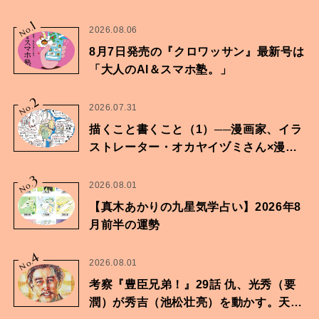
1
No.
2026.08.06
8月7日発売の『クロワッサン』最新号は
「大人のAI＆スマホ塾。」
2
No.
2026.07.31
描くこと書くこと（1）──漫画家、イラ
ストレーター・オカヤイヅミさん×漫画
家・鶴谷香央理さん
3
No.
2026.08.01
【真木あかりの九星気学占い】2026年8
月前半の運勢
4
No.
2026.08.01
考察『豊臣兄弟！』29話 仇、光秀（要
潤）が秀吉（池松壮亮）を動かす。天下