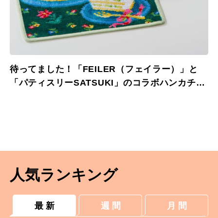
待ってました！「FEILER（フェイラー）」と
「パティスリーSATSUKI」のコラボハンカチが
限定登場
人気ランキング
最 新
週 間
月 間