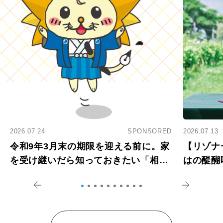
2026.07.24
SPONSORED
2026.07.13
令和9年3月末の期限を迎える前に。家
【リゾナ
を受け継いだら知っておきたい「相続
はの醍醐
登記の義務化」
アペロ