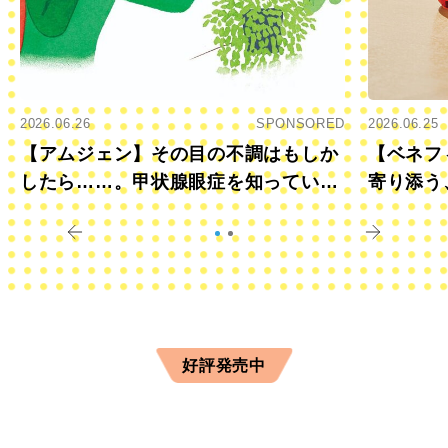
2026.06.26
SPONSORED
2026.06.25
【アムジェン】その目の不調はもしか
【ベネフ
したら……。甲状腺眼症を知っていま
寄り添う
すか？
きに
好評発売中