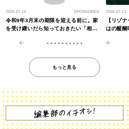
2026.07.24
SPONSORED
2026.07.13
令和9年3月末の期限を迎える前に。家
【リゾナ
を受け継いだら知っておきたい「相続
はの醍醐
登記の義務化」
アペロ
もっと見る