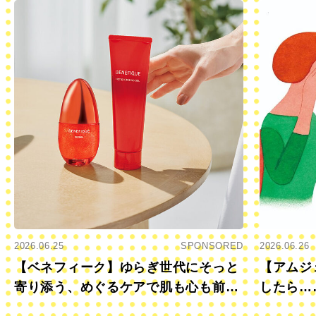
2026.06.25
SPONSORED
2026.06.26
【ベネフィーク】ゆらぎ世代にそっと
【アムジ
寄り添う、めぐるケアで肌も心も前向
したら…
きに
すか？