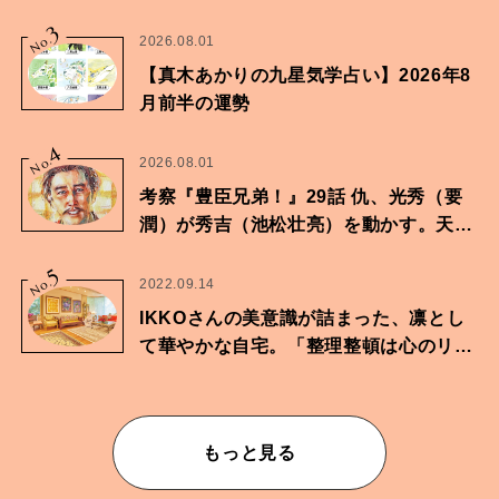
家・鶴谷香央理さん
3
No.
2026.08.01
【真木あかりの九星気学占い】2026年8
月前半の運勢
4
No.
2026.08.01
考察『豊臣兄弟！』29話 仇、光秀（要
潤）が秀吉（池松壮亮）を動かす。天下
に向けた兄弟の分岐点。
5
No.
2022.09.14
IKKOさんの美意識が詰まった、凛とし
て華やかな自宅。「整理整頓は心のリズ
ムが乱されないための作業」。
もっと見る