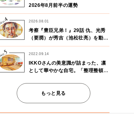
2026年8月前半の運勢
4
No.
2026.08.01
考察『豊臣兄弟！』29話 仇、光秀
（要潤）が秀吉（池松壮亮）を動か
す。天下に向けた兄弟の分岐点。
5
No.
2022.09.14
IKKOさんの美意識が詰まった、凛
として華やかな自宅。「整理整頓は
心のリズムが乱されないための作
業」。
もっと見る