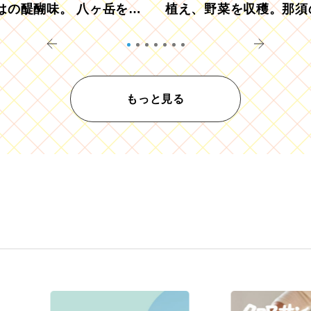
はの醍醐味。 八ヶ岳を望
植え、野菜を収穫。那須
ウ畑でアペロ
リツーリズモを体験
もっと見る