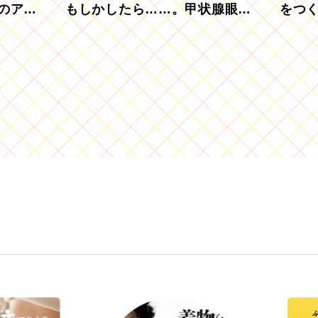
のアグ
もしかしたら……。甲状腺眼症
をつ
を知っていますか？