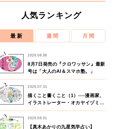
人気ランキング
最 新
週 間
月 間
1
No.
2026.08.06
8月7日発売の『クロワッサン』最新
号は「大人のAI＆スマホ塾。」
2
No.
2026.07.31
描くこと書くこと（1）──漫画家、
イラストレーター・オカヤイヅミさ
ん×漫画家・鶴谷香央理さん
3
No.
2026.08.01
【真木あかりの九星気学占い】