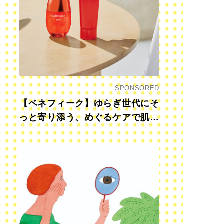
SPONSORED
【ベネフィーク】ゆらぎ世代にそ
っと寄り添う、めぐるケアで肌も
心も前向きに