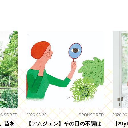
ONSORED
2026.06.26
SPONSORED
2026.06
、苗を
【アムジェン】その目の不調は
【St