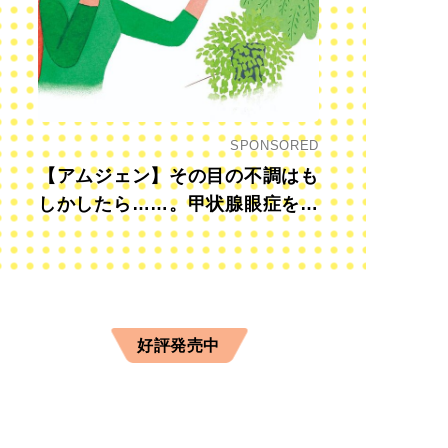
SPONSORED
【アムジェン】その目の不調はも
しかしたら……。甲状腺眼症を知
っていますか？
好評発売中