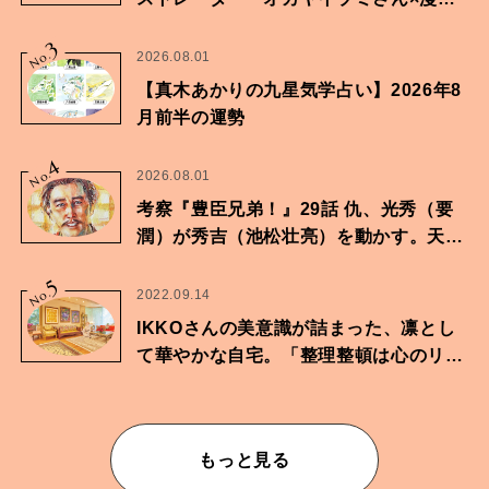
家・鶴谷香央理さん
3
No.
2026.08.01
【真木あかりの九星気学占い】2026年8
月前半の運勢
4
No.
2026.08.01
考察『豊臣兄弟！』29話 仇、光秀（要
潤）が秀吉（池松壮亮）を動かす。天下
に向けた兄弟の分岐点。
5
No.
2022.09.14
IKKOさんの美意識が詰まった、凛とし
て華やかな自宅。「整理整頓は心のリズ
ムが乱されないための作業」。
もっと見る