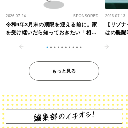
2026.07.24
SPONSORED
2026.07.13
令和9年3月末の期限を迎える前に。家
【リゾナ
を受け継いだら知っておきたい「相続
はの醍醐
登記の義務化」
アペロ
もっと見る