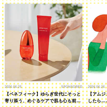
2026.06.25
SPONSORED
2026.06.26
【ベネフィーク】ゆらぎ世代にそっと
【アムジ
寄り添う、めぐるケアで肌も心も前向
したら…