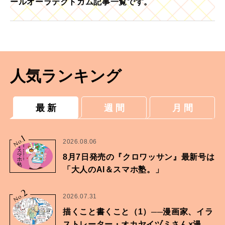
ールオーラテクトガム記事一覧です。
人気ランキング
最 新
週 間
月 間
1
No.
2026.08.06
8月7日発売の『クロワッサン』最新号は
「大人のAI＆スマホ塾。」
2
No.
2026.07.31
描くこと書くこと（1）──漫画家、イラ
ストレーター・オカヤイヅミさん×漫画