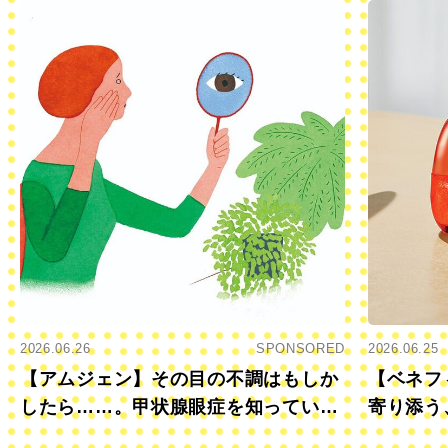
2026.06.26
SPONSORED
2026.06.25
【アムジェン】その目の不調はもしか
【ベネフ
したら……。甲状腺眼症を知っていま
寄り添う
すか？
きに