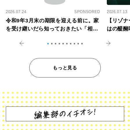
2026.07.24
SPONSORED
2026.07.13
令和9年3月末の期限を迎える前に。家
【リゾナ
を受け継いだら知っておきたい「相続
はの醍醐
登記の義務化」
アペロ
もっと見る