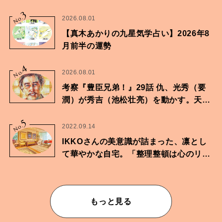
家・鶴谷香央理さん
3
No.
2026.08.01
【真木あかりの九星気学占い】2026年8
月前半の運勢
4
No.
2026.08.01
考察『豊臣兄弟！』29話 仇、光秀（要
潤）が秀吉（池松壮亮）を動かす。天下
に向けた兄弟の分岐点。
5
No.
2022.09.14
IKKOさんの美意識が詰まった、凛とし
て華やかな自宅。「整理整頓は心のリズ
ムが乱されないための作業」。
もっと見る