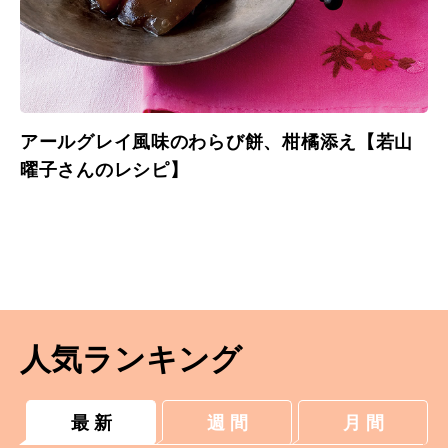
アールグレイ風味のわらび餅、柑橘添え【若山
曜子さんのレシピ】
人気ランキング
最 新
週 間
月 間