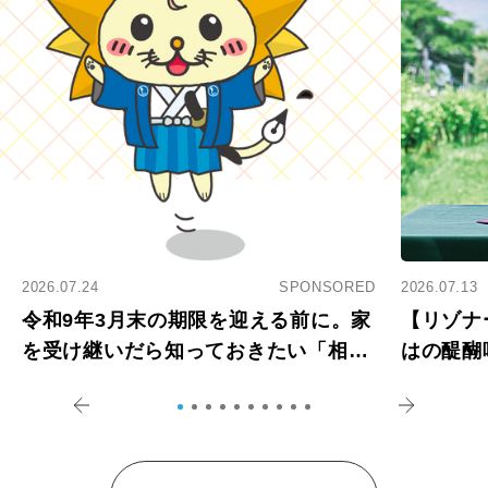
2026.07.24
SPONSORED
2026.07.13
令和9年3月末の期限を迎える前に。家
【リゾナ
を受け継いだら知っておきたい「相続
はの醍醐
登記の義務化」
アペロ