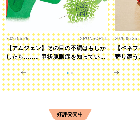
2026.06.26
SPONSORED
2026.06.25
【アムジェン】その目の不調はもしか
【ベネフ
したら……。甲状腺眼症を知っていま
寄り添う
すか？
きに
好評発売中