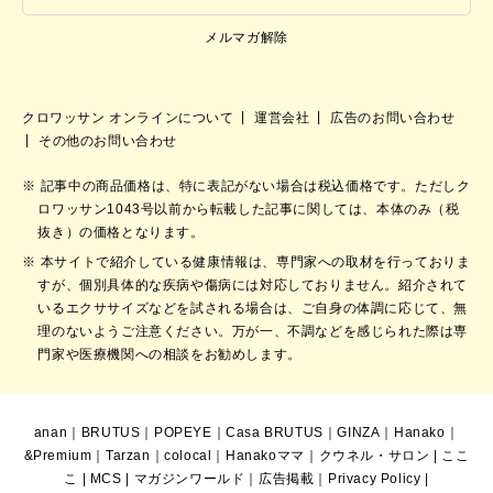
メルマガ解除
クロワッサン オンラインについて
運営会社
広告のお問い合わせ
その他のお問い合わせ
記事中の商品価格は、特に表記がない場合は税込価格です。ただしク
ロワッサン1043号以前から転載した記事に関しては、本体のみ（税
抜き）の価格となります。
本サイトで紹介している健康情報は、専門家への取材を行っておりま
すが、個別具体的な疾病や傷病には対応しておりません。紹介されて
いるエクササイズなどを試される場合は、ご自身の体調に応じて、無
理のないようご注意ください。万が一、不調などを感じられた際は専
門家や医療機関への相談をお勧めします。
anan
｜
BRUTUS
｜
POPEYE
｜
Casa BRUTUS
｜
GINZA
｜
Hanako
｜
&Premium
｜
Tarzan
｜
colocal
｜
Hanakoママ
｜
クウネル・サロン
|
ここ
こ
|
MCS
|
マガジンワールド
｜
広告掲載
｜
Privacy Policy
|