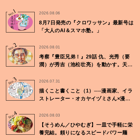
1
No.
2026.08.06
8月7日発売の『クロワッサン』最新号は
「大人のAI＆スマホ塾。」
2
No.
2026.08.01
考察『豊臣兄弟！』29話 仇、光秀（要
潤）が秀吉（池松壮亮）を動かす。天下
に向けた兄弟の分岐点。
3
No.
2026.07.31
描くこと書くこと（1）──漫画家、イラ
ストレーター・オカヤイヅミさん×漫画
家・鶴谷香央理さん
4
No.
2026.08.03
【そうめん／ひやむぎ】一皿で手軽に栄
養完結。頼りになるスピードパワー麺