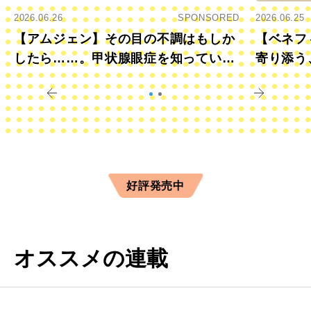
2026.06.26
SPONSORED
2026.06.25
【アムジェン】その目の不調はもしか
【ベネフ
したら……。甲状腺眼症を知っていま
寄り添う
すか？
きに
好評発売中
オススメの連載