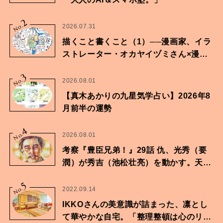
2
No.
2026.07.31
描くこと書くこと（1）──漫画家、イラ
ストレーター・オカヤイヅミさん×漫画
家・鶴谷香央理さん
3
No.
2026.08.01
【真木あかりの九星気学占い】2026年8
月前半の運勢
4
No.
2026.08.01
考察『豊臣兄弟！』29話 仇、光秀（要
潤）が秀吉（池松壮亮）を動かす。天下
に向けた兄弟の分岐点。
5
No.
2022.09.14
IKKOさんの美意識が詰まった、凛とし
て華やかな自宅。「整理整頓は心のリズ