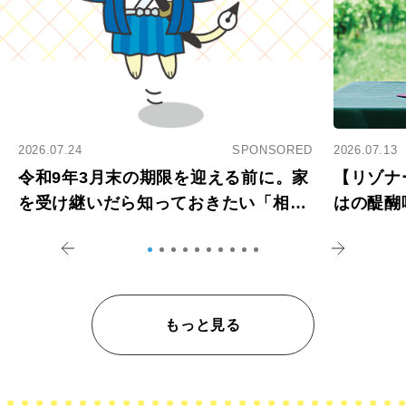
2026.07.24
SPONSORED
2026.07.13
令和9年3月末の期限を迎える前に。家
【リゾナ
を受け継いだら知っておきたい「相続
はの醍醐
登記の義務化」
アペロ
もっと見る