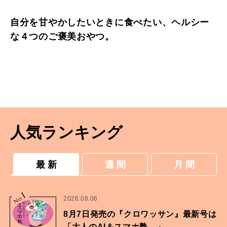
自分を甘やかしたいときに食べたい、ヘルシー
な４つのご褒美おやつ。
人気ランキング
最 新
週 間
月 間
1
No.
2026.08.06
8月7日発売の『クロワッサン』最新号は
「大人のAI＆スマホ塾。」