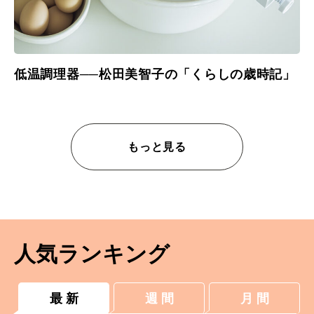
低温調理器──松田美智子の「くらしの歳時記」
もっと見る
人気ランキング
最 新
週 間
月 間