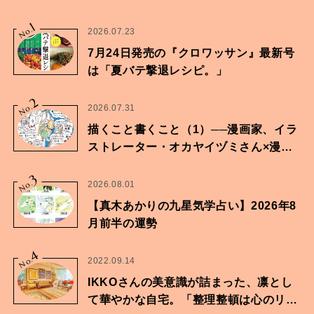
1
No.
2026.07.23
7月24日発売の『クロワッサン』最新号
は「夏バテ撃退レシピ。」
2
No.
2026.07.31
描くこと書くこと（1）──漫画家、イラ
ストレーター・オカヤイヅミさん×漫画
家・鶴谷香央理さん
3
No.
2026.08.01
【真木あかりの九星気学占い】2026年8
月前半の運勢
4
No.
2022.09.14
IKKOさんの美意識が詰まった、凛とし
て華やかな自宅。「整理整頓は心のリズ