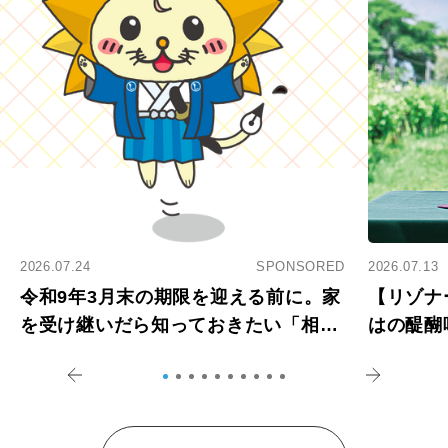
2026.07.24
SPONSORED
2026.07.13
令和9年3月末の期限を迎える前に。家
【リゾナ
を受け継いだら知っておきたい「相続
はの醍醐
登記の義務化」
アペロ