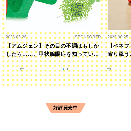
2026.06.26
SPONSORED
2026.06.25
【アムジェン】その目の不調はもしか
【ベネフ
したら……。甲状腺眼症を知っていま
寄り添う
すか？
きに
好評発売中