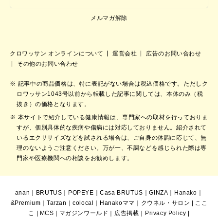
メルマガ解除
クロワッサン オンラインについて
運営会社
広告のお問い合わせ
その他のお問い合わせ
記事中の商品価格は、特に表記がない場合は税込価格です。ただしク
ロワッサン1043号以前から転載した記事に関しては、本体のみ（税
抜き）の価格となります。
本サイトで紹介している健康情報は、専門家への取材を行っておりま
すが、個別具体的な疾病や傷病には対応しておりません。紹介されて
いるエクササイズなどを試される場合は、ご自身の体調に応じて、無
理のないようご注意ください。万が一、不調などを感じられた際は専
門家や医療機関への相談をお勧めします。
anan
｜
BRUTUS
｜
POPEYE
｜
Casa BRUTUS
｜
GINZA
｜
Hanako
｜
&Premium
｜
Tarzan
｜
colocal
｜
Hanakoママ
｜
クウネル・サロン
|
ここ
こ
|
MCS
|
マガジンワールド
｜
広告掲載
｜
Privacy Policy
|