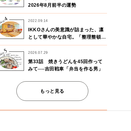
2026年8月前半の運勢
4
No.
2022.09.14
IKKOさんの美意識が詰まった、凛
として華やかな自宅。「整理整頓は
心のリズムが乱されないための作
5
業」。
No.
2026.07.29
第33話 焼きうどんを45回作って
みて──吉田戦車「弁当を作る男」
もっと見る