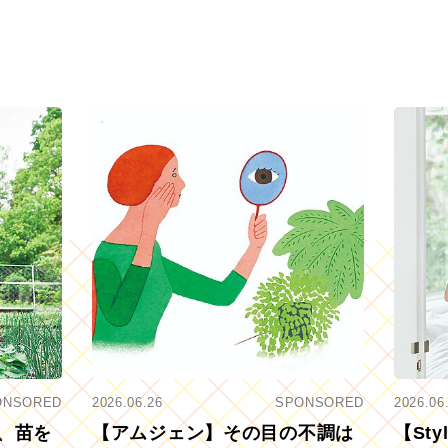
ONSORED
2026.06.26
SPONSORED
2026.06
、苗を
【アムジェン】その目の不調は
【St