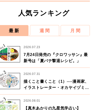
人気ランキング
最 新
週 間
月 間
1
No.
2026.07.23
7月24日発売の『クロワッサン』最
新号は「夏バテ撃退レシピ。」
2
No.
2026.07.31
描くこと書くこと（1）──漫画家、
イラストレーター・オカヤイヅミさ
ん×漫画家・鶴谷香央理さん
3
No.
2026.08.01
【真木あかりの九星気学占い】