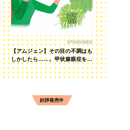
SPONSORED
【アムジェン】その目の不調はも
しかしたら……。甲状腺眼症を知
っていますか？
好評発売中