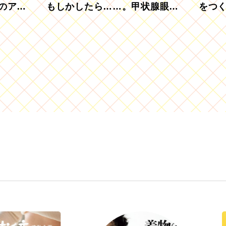
のアグ
もしかしたら……。甲状腺眼症
をつ
を知っていますか？