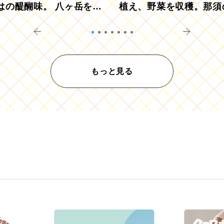
はの醍醐味。 八ヶ岳を望
植え、野菜を収穫。那須
ウ畑でアペロ
リツーリズモを体験
もっと見る