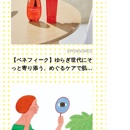
SPONSORED
【ベネフィーク】ゆらぎ世代にそ
っと寄り添う、めぐるケアで肌も
心も前向きに