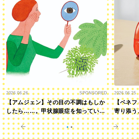
2026.06.26
SPONSORED
2026.06.25
【アムジェン】その目の不調はもしか
【ベネフ
したら……。甲状腺眼症を知っていま
寄り添う
すか？
きに