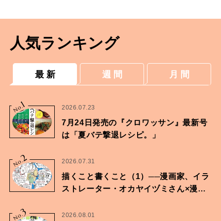
人気ランキング
最 新
週 間
月 間
1
No.
2026.07.23
7月24日発売の『クロワッサン』最新号
は「夏バテ撃退レシピ。」
2
No.
2026.07.31
描くこと書くこと（1）──漫画家、イラ
ストレーター・オカヤイヅミさん×漫画
家・鶴谷香央理さん
3
No.
2026.08.01