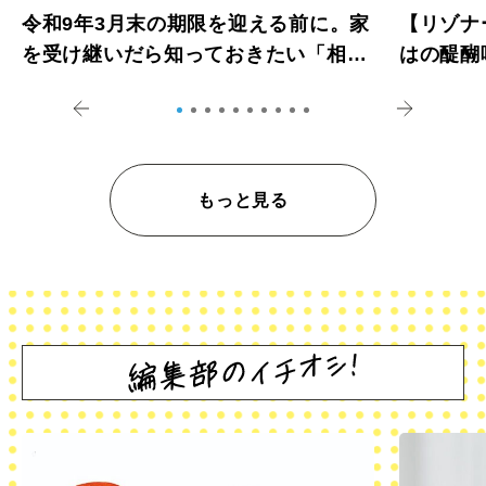
令和9年3月末の期限を迎える前に。家
【リゾナ
を受け継いだら知っておきたい「相続
はの醍醐
登記の義務化」
アペロ
もっと見る