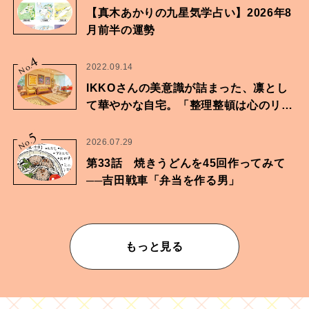
【真木あかりの九星気学占い】2026年8
月前半の運勢
4
No.
2022.09.14
IKKOさんの美意識が詰まった、凛とし
て華やかな自宅。「整理整頓は心のリズ
ムが乱されないための作業」。
5
No.
2026.07.29
第33話 焼きうどんを45回作ってみて
──吉田戦車「弁当を作る男」
もっと見る