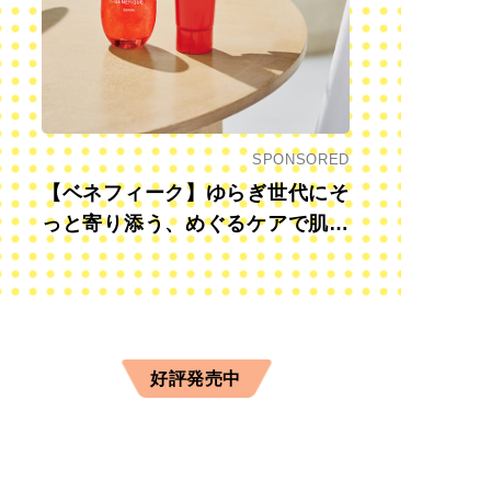
SPONSORED
【ベネフィーク】ゆらぎ世代にそ
っと寄り添う、めぐるケアで肌も
心も前向きに
好評発売中