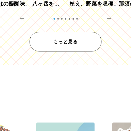
はの醍醐味。 八ヶ岳を望
植え、野菜を収穫。那須
ウ畑でアペロ
リツーリズモを体験
もっと見る