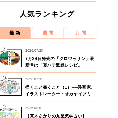
人気ランキング
最 新
週 間
月 間
1
No.
2026.07.23
7月24日発売の『クロワッサン』最
新号は「夏バテ撃退レシピ。」
2
No.
2026.07.31
描くこと書くこと（1）──漫画家、
イラストレーター・オカヤイヅミさ
ん×漫画家・鶴谷香央理さん
3
No.
2026.08.01
【真木あかりの九星気学占い】