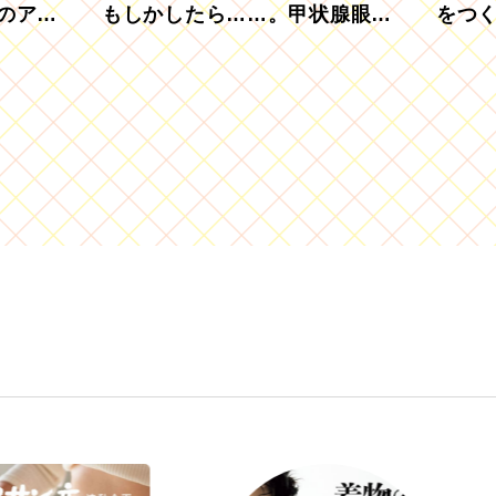
のアグ
もしかしたら……。甲状腺眼症
をつ
を知っていますか？