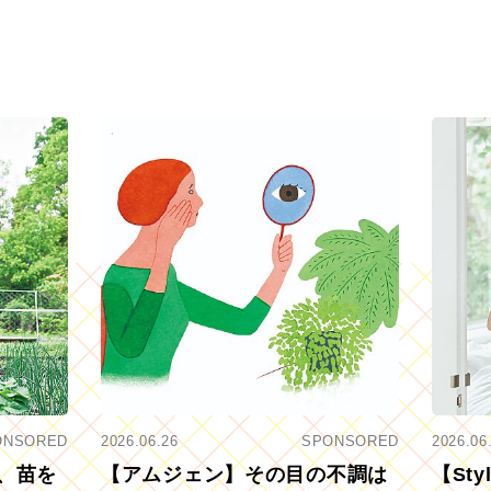
ONSORED
2026.06.26
SPONSORED
2026.06
、苗を
【アムジェン】その目の不調は
【St