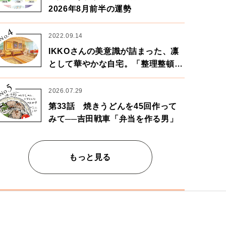
2026年8月前半の運勢
4
No.
2022.09.14
IKKOさんの美意識が詰まった、凛
として華やかな自宅。「整理整頓は
心のリズムが乱されないための作
5
業」。
No.
2026.07.29
第33話 焼きうどんを45回作って
みて──吉田戦車「弁当を作る男」
もっと見る