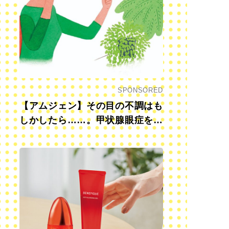
SPONSORED
【アムジェン】その目の不調はも
しかしたら……。甲状腺眼症を知
っていますか？