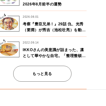
2026年8月前半の運勢
4
No.
2026.08.01
考察『豊臣兄弟！』29話 仇、光秀
（要潤）が秀吉（池松壮亮）を動か
す。天下に向けた兄弟の分岐点。
5
No.
2022.09.14
IKKOさんの美意識が詰まった、凛
として華やかな自宅。「整理整頓は
心のリズムが乱されないための作
業」。
もっと見る