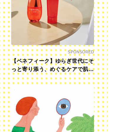
SPONSORED
【ベネフィーク】ゆらぎ世代にそ
っと寄り添う、めぐるケアで肌も
心も前向きに