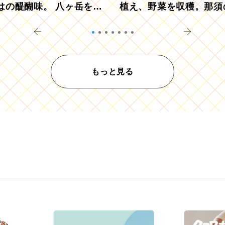
はの醍醐味。 八ヶ岳を望
植え、野菜を収穫。那須
ウ畑でアペロ
リツーリズモを体験
もっと見る