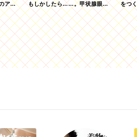
のアグ
もしかしたら……。甲状腺眼症
をつ
を知っていますか？