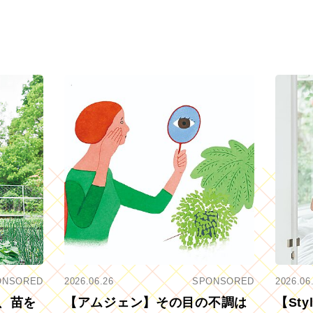
ONSORED
2026.06.26
SPONSORED
2026.06
、苗を
【アムジェン】その目の不調は
【St