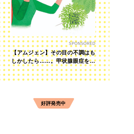
SPONSORED
【アムジェン】その目の不調はも
しかしたら……。甲状腺眼症を知
っていますか？
好評発売中