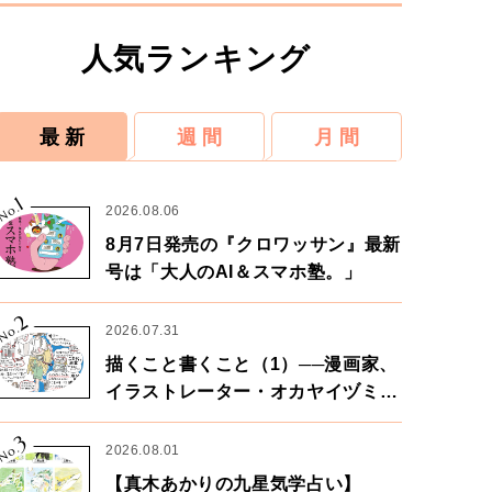
人気ランキング
最 新
週 間
月 間
1
No.
2026.08.06
8月7日発売の『クロワッサン』最新
号は「大人のAI＆スマホ塾。」
2
No.
2026.07.31
描くこと書くこと（1）──漫画家、
イラストレーター・オカヤイヅミさ
ん×漫画家・鶴谷香央理さん
3
No.
2026.08.01
【真木あかりの九星気学占い】