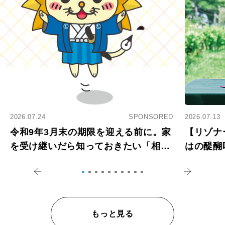
2026.07.24
SPONSORED
2026.07.13
令和9年3月末の期限を迎える前に。家
【リゾナ
を受け継いだら知っておきたい「相続
はの醍醐
登記の義務化」
アペロ
もっと見る