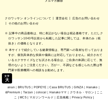
メルマガ解除
クロワッサン オンラインについて
運営会社
広告のお問い合わせ
その他のお問い合わせ
記事中の商品価格は、特に表記がない場合は税込価格です。ただしク
ロワッサン1043号以前から転載した記事に関しては、本体のみ（税
抜き）の価格となります。
本サイトで紹介している健康情報は、専門家への取材を行っておりま
すが、個別具体的な疾病や傷病には対応しておりません。紹介されて
いるエクササイズなどを試される場合は、ご自身の体調に応じて、無
理のないようご注意ください。万が一、不調などを感じられた際は専
門家や医療機関への相談をお勧めします。
文字
大
anan
｜
BRUTUS
｜
POPEYE
｜
Casa BRUTUS
｜
GINZA
｜
Hanako
｜
&Premium
｜
Tarzan
｜
colocal
｜
Hanakoママ
｜
クウネル・サロン
|
ここ
こ
|
MCS
|
マガジンワールド
｜
広告掲載
｜
Privacy Policy
|