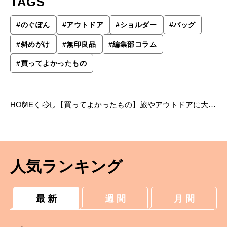
TAGS
#
のぐぽん
#
アウトドア
#
ショルダー
#
バッグ
#
斜めがけ
#
無印良品
#
編集部コラム
#
買ってよかったもの
HOME
くらし
【買ってよかったもの】旅やアウトドアに大活
躍、無印良品のミニショルダー。
人気ランキング
最 新
週 間
月 間