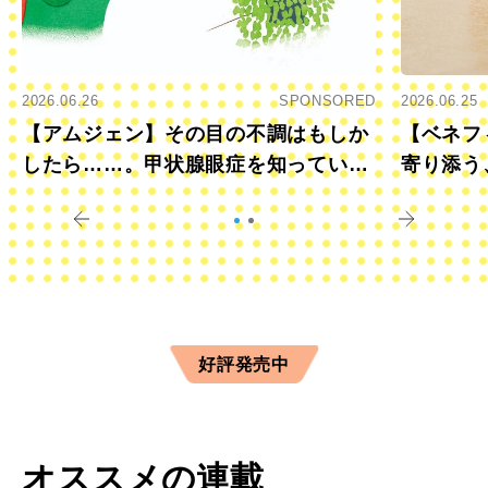
2026.06.26
SPONSORED
2026.06.25
【アムジェン】その目の不調はもしか
【ベネフ
したら……。甲状腺眼症を知っていま
寄り添う
すか？
きに
好評発売中
オススメの連載