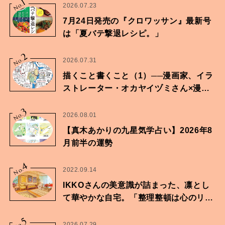
1
No.
2026.07.23
7月24日発売の『クロワッサン』最新号
は「夏バテ撃退レシピ。」
2
No.
2026.07.31
描くこと書くこと（1）──漫画家、イラ
ストレーター・オカヤイヅミさん×漫画
家・鶴谷香央理さん
3
No.
2026.08.01
【真木あかりの九星気学占い】2026年8
月前半の運勢
4
No.
2022.09.14
IKKOさんの美意識が詰まった、凛とし
て華やかな自宅。「整理整頓は心のリズ
ムが乱されないための作業」。
5
2026.07.29