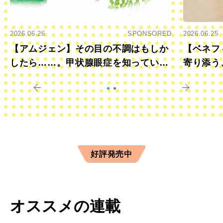
2026.06.26
SPONSORED
2026.06.25
【アムジェン】その目の不調はもしか
【ベネフ
したら……。甲状腺眼症を知っていま
寄り添う
すか？
きに
好評発売中
オススメの連載