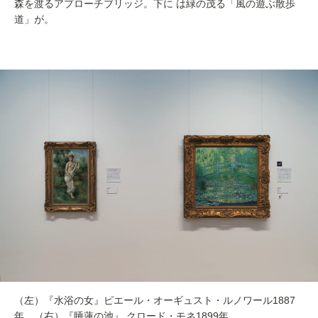
森を渡るアプローチブリッジ。下に は緑の茂る「風の遊ぶ散歩
道」が。
（左）『水浴の女』ピエール・オーギュスト・ルノワール1887
年、（右）『睡蓮の池』 クロード・モネ1899年