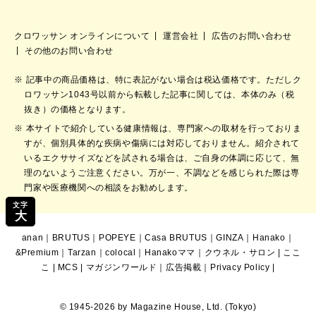
クロワッサン オンラインについて
運営会社
広告のお問い合わせ
その他のお問い合わせ
記事中の商品価格は、特に表記がない場合は税込価格です。ただしク
ロワッサン1043号以前から転載した記事に関しては、本体のみ（税
抜き）の価格となります。
本サイトで紹介している健康情報は、専門家への取材を行っておりま
すが、個別具体的な疾病や傷病には対応しておりません。紹介されて
いるエクササイズなどを試される場合は、ご自身の体調に応じて、無
理のないようご注意ください。万が一、不調などを感じられた際は専
門家や医療機関への相談をお勧めします。
文字
大
anan
｜
BRUTUS
｜
POPEYE
｜
Casa BRUTUS
｜
GINZA
｜
Hanako
｜
&Premium
｜
Tarzan
｜
colocal
｜
Hanakoママ
｜
クウネル・サロン
|
ここ
こ
|
MCS
|
マガジンワールド
｜
広告掲載
｜
Privacy Policy
|
© 1945-2026 by Magazine House, Ltd. (Tokyo)