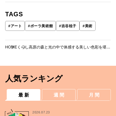
TAGS
#
アート
#
ポーラ美術館
#
吉谷桂子
#
美術
HOME
くらし
高原の森と光の中で体感する美しい色彩を堪
能。「ポーラ美術館」へ。
人気ランキング
最 新
週 間
月 間
1
No.
2026.07.23