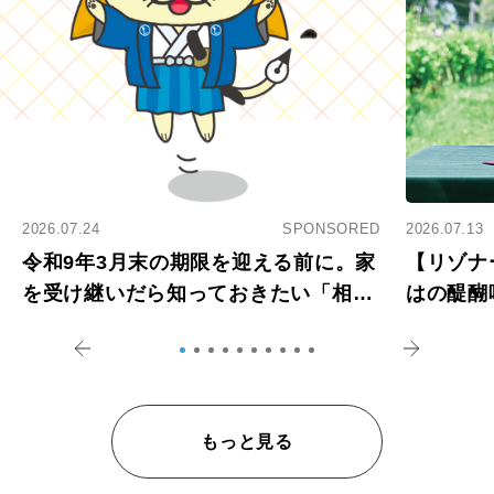
2026.07.24
SPONSORED
2026.07.13
令和9年3月末の期限を迎える前に。家
【リゾナ
を受け継いだら知っておきたい「相続
はの醍醐
登記の義務化」
アペロ
もっと見る