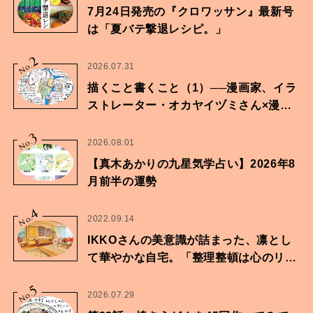
7月24日発売の『クロワッサン』最新号
は「夏バテ撃退レシピ。」
2
No.
2026.07.31
描くこと書くこと（1）──漫画家、イラ
ストレーター・オカヤイヅミさん×漫画
家・鶴谷香央理さん
3
No.
2026.08.01
【真木あかりの九星気学占い】2026年8
月前半の運勢
4
No.
2022.09.14
IKKOさんの美意識が詰まった、凛とし
て華やかな自宅。「整理整頓は心のリズ
ムが乱されないための作業」。
5
No.
2026.07.29