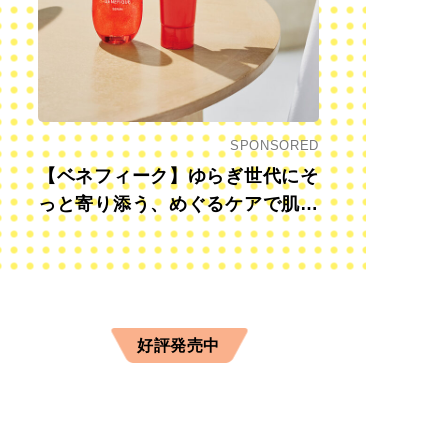
SPONSORED
【ベネフィーク】ゆらぎ世代にそ
っと寄り添う、めぐるケアで肌も
心も前向きに
好評発売中