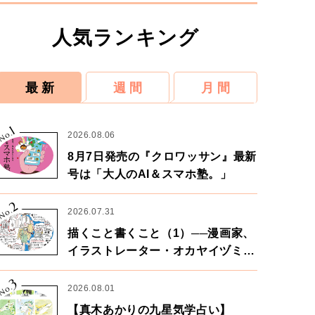
人気ランキング
最 新
週 間
月 間
1
No.
2026.08.06
8月7日発売の『クロワッサン』最新
号は「大人のAI＆スマホ塾。」
2
No.
2026.07.31
描くこと書くこと（1）──漫画家、
イラストレーター・オカヤイヅミさ
ん×漫画家・鶴谷香央理さん
3
No.
2026.08.01
【真木あかりの九星気学占い】