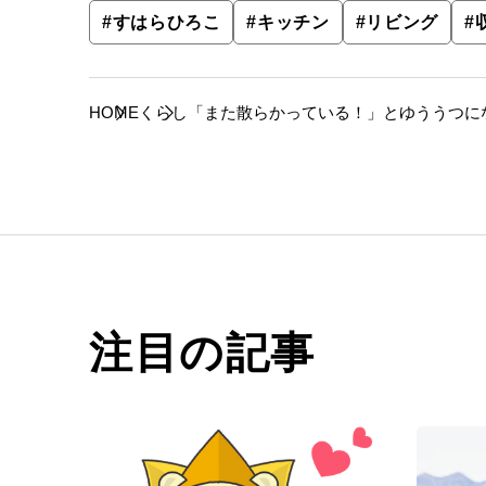
#
すはらひろこ
#
キッチン
#
リビング
#
HOME
くらし
「また散らかっている！」とゆううつに
注目の記事