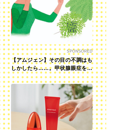
SPONSORED
【アムジェン】その目の不調はも
しかしたら……。甲状腺眼症を知
っていますか？