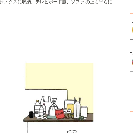
ごボッ クスに収納。テレビボード脇、ソファ の上も平らに