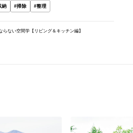
収納
#
掃除
#
整理
ならない空間学【リビング＆キッチン編】