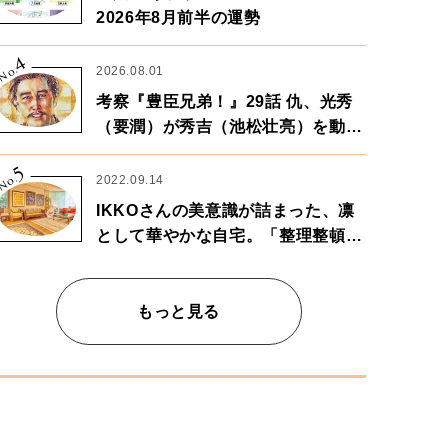
2026年8月前半の運勢
4
No.
2026.08.01
考察『豊臣兄弟！』29話 仇、光秀
（要潤）が秀吉（池松壮亮）を動か
す。天下に向けた兄弟の分岐点。
5
No.
2022.09.14
IKKOさんの美意識が詰まった、凛
として華やかな自宅。「整理整頓は
心のリズムが乱されないための作
業」。
もっと見る