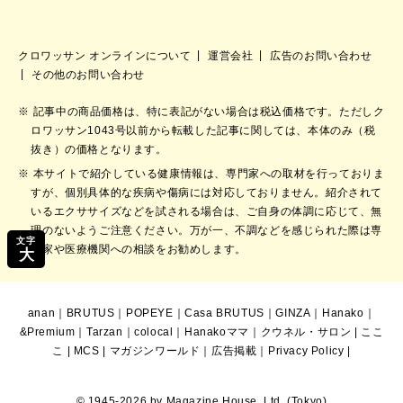
クロワッサン オンラインについて
運営会社
広告のお問い合わせ
その他のお問い合わせ
記事中の商品価格は、特に表記がない場合は税込価格です。ただしク
ロワッサン1043号以前から転載した記事に関しては、本体のみ（税
抜き）の価格となります。
本サイトで紹介している健康情報は、専門家への取材を行っておりま
すが、個別具体的な疾病や傷病には対応しておりません。紹介されて
いるエクササイズなどを試される場合は、ご自身の体調に応じて、無
理のないようご注意ください。万が一、不調などを感じられた際は専
文字
門家や医療機関への相談をお勧めします。
大
anan
｜
BRUTUS
｜
POPEYE
｜
Casa BRUTUS
｜
GINZA
｜
Hanako
｜
&Premium
｜
Tarzan
｜
colocal
｜
Hanakoママ
｜
クウネル・サロン
|
ここ
こ
|
MCS
|
マガジンワールド
｜
広告掲載
｜
Privacy Policy
|
© 1945-2026 by Magazine House, Ltd. (Tokyo)