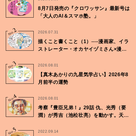
8月7日発売の『クロワッサン』最新号は
「大人のAI＆スマホ塾。」
2
No.
2026.07.31
描くこと書くこと（1）──漫画家、イラ
ストレーター・オカヤイヅミさん×漫画
家・鶴谷香央理さん
3
No.
2026.08.01
【真木あかりの九星気学占い】2026年8
月前半の運勢
4
No.
2026.08.01
考察『豊臣兄弟！』29話 仇、光秀（要
潤）が秀吉（池松壮亮）を動かす。天下
に向けた兄弟の分岐点。
5
No.
2022.09.14