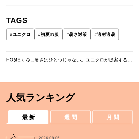
TAGS
#
ユニクロ
#
初夏の服
#
暑さ対策
#
適材適暑
HOME
くらし
暑さはひとつじゃない。ユニクロが提案する、
夏の“適材適暑”という考え方
人気ランキング
最 新
週 間
月 間
1
No.
2026.08.06