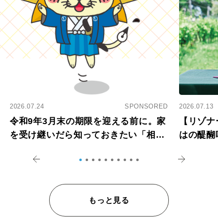
2026.07.24
SPONSORED
2026.07.13
令和9年3月末の期限を迎える前に。家
【リゾナ
を受け継いだら知っておきたい「相続
はの醍醐
登記の義務化」
アペロ
もっと見る