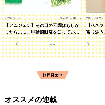
2026.06.26
SPONSORED
2026.06.25
【アムジェン】その目の不調はもしか
【ベネフ
したら……。甲状腺眼症を知っていま
寄り添う
すか？
きに
好評発売中
オススメの連載