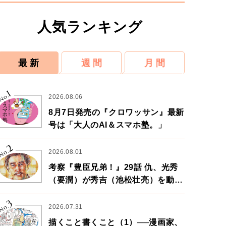
人気ランキング
最 新
週 間
月 間
1
No.
2026.08.06
8月7日発売の『クロワッサン』最新
号は「大人のAI＆スマホ塾。」
2
No.
2026.08.01
考察『豊臣兄弟！』29話 仇、光秀
（要潤）が秀吉（池松壮亮）を動か
す。天下に向けた兄弟の分岐点。
3
No.
2026.07.31
描くこと書くこと（1）──漫画家、