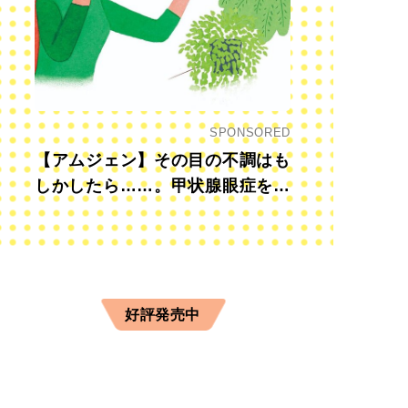
SPONSORED
【アムジェン】その目の不調はも
しかしたら……。甲状腺眼症を知
っていますか？
好評発売中