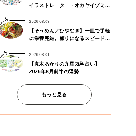
イラストレーター・オカヤイヅミさ
ん×漫画家・鶴谷香央理さん
4
No.
2026.08.03
【そうめん／ひやむぎ】一皿で手軽
に栄養完結。頼りになるスピードパ
ワー麺
5
No.
2026.08.01
【真木あかりの九星気学占い】
2026年8月前半の運勢
もっと見る