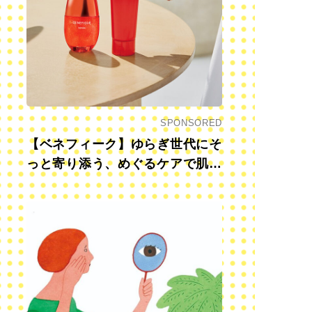
SPONSORED
【ベネフィーク】ゆらぎ世代にそ
っと寄り添う、めぐるケアで肌も
心も前向きに